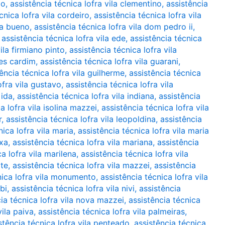
ão
,
assistência técnica lofra vila clementino
,
assistência
cnica lofra vila cordeiro
,
assistência técnica lofra vila
ha bueno
,
assistência técnica lofra vila dom pedro ii
,
,
assistência técnica lofra vila ede
,
assistência técnica
ila firmiano pinto
,
assistência técnica lofra vila
mes cardim
,
assistência técnica lofra vila guarani
,
ência técnica lofra vila guilherme
,
assistência técnica
ofra vila gustavo
,
assistência técnica lofra vila
 ida
,
assistência técnica lofra vila indiana
,
assistência
a lofra vila isolina mazzei
,
assistência técnica lofra vila
r
,
assistência técnica lofra vila leopoldina
,
assistência
nica lofra vila maria
,
assistência técnica lofra vila maria
ixa
,
assistência técnica lofra vila mariana
,
assistência
a lofra vila marilena
,
assistência técnica lofra vila
ote
,
assistência técnica lofra vila mazzei
,
assistência
nica lofra vila monumento
,
assistência técnica lofra vila
bi
,
assistência técnica lofra vila nivi
,
assistência
ia técnica lofra vila nova mazzei
,
assistência técnica
vila paiva
,
assistência técnica lofra vila palmeiras
,
stência técnica lofra vila penteado
,
assistência técnica