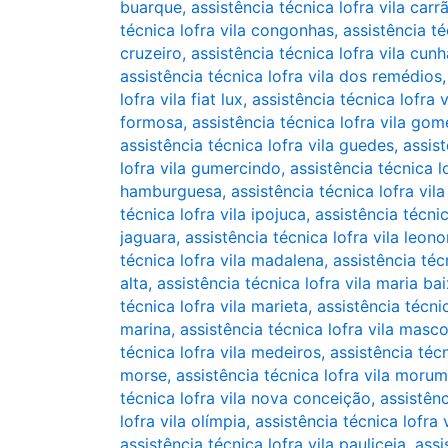
buarque
,
assistência técnica lofra vila carr
técnica lofra vila congonhas
,
assistência té
cruzeiro
,
assistência técnica lofra vila cun
assistência técnica lofra vila dos remédios
lofra vila fiat lux
,
assistência técnica lofra v
formosa
,
assistência técnica lofra vila go
assistência técnica lofra vila guedes
,
assist
lofra vila gumercindo
,
assistência técnica l
hamburguesa
,
assistência técnica lofra vila
técnica lofra vila ipojuca
,
assistência técnic
jaguara
,
assistência técnica lofra vila leono
técnica lofra vila madalena
,
assistência téc
alta
,
assistência técnica lofra vila maria ba
técnica lofra vila marieta
,
assistência técnic
marina
,
assistência técnica lofra vila masc
técnica lofra vila medeiros
,
assistência téc
morse
,
assistência técnica lofra vila morum
técnica lofra vila nova conceição
,
assistênc
lofra vila olímpia
,
assistência técnica lofra 
assistência técnica lofra vila pauliceia
,
assi