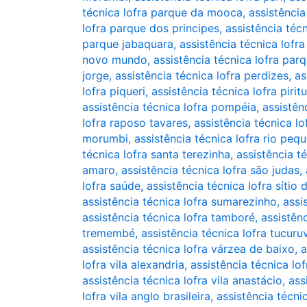
técnica lofra parque da mooca
,
assistênci
lofra parque dos principes
,
assistência téc
parque jabaquara
,
assistência técnica lof
novo mundo
,
assistência técnica lofra pa
jorge
,
assistência técnica lofra perdizes
,
as
lofra piqueri
,
assistência técnica lofra pirit
assistência técnica lofra pompéia
,
assistên
lofra raposo tavares
,
assistência técnica lo
morumbi
,
assistência técnica lofra rio peq
técnica lofra santa terezinha
,
assistência t
amaro
,
assistência técnica lofra são judas
,
lofra saúde
,
assistência técnica lofra sítio
assistência técnica lofra sumarezinho
,
assi
assistência técnica lofra tamboré
,
assistên
tremembé
,
assistência técnica lofra tucuruv
assistência técnica lofra várzea de baixo
,
a
lofra vila alexandria
,
assistência técnica lof
assistência técnica lofra vila anastácio
,
ass
lofra vila anglo brasileira
,
assistência técnic