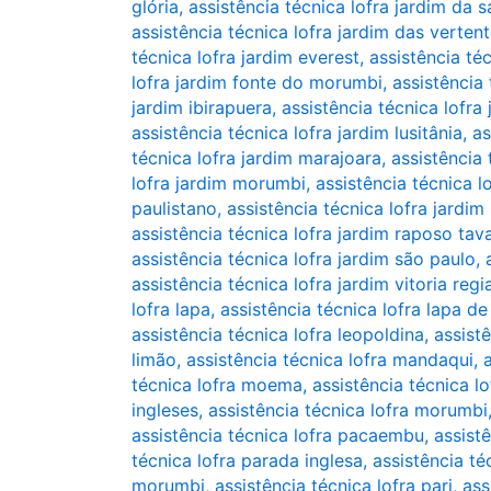
glória
,
assistência técnica lofra jardim da 
assistência técnica lofra jardim das verten
técnica lofra jardim everest
,
assistência téc
lofra jardim fonte do morumbi
,
assistência 
jardim ibirapuera
,
assistência técnica lofra
assistência técnica lofra jardim lusitânia
,
as
técnica lofra jardim marajoara
,
assistência
lofra jardim morumbi
,
assistência técnica l
paulistano
,
assistência técnica lofra jardim 
assistência técnica lofra jardim raposo tav
assistência técnica lofra jardim são paulo
,
assistência técnica lofra jardim vitoria regi
lofra lapa
,
assistência técnica lofra lapa de
assistência técnica lofra leopoldina
,
assistê
limão
,
assistência técnica lofra mandaqui
,
técnica lofra moema
,
assistência técnica l
ingleses
,
assistência técnica lofra morumbi
assistência técnica lofra pacaembu
,
assist
técnica lofra parada inglesa
,
assistência té
morumbi
,
assistência técnica lofra pari
,
ass