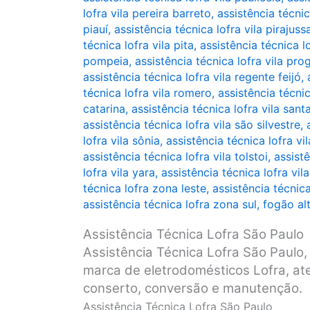
lofra vila pereira barreto
,
assistência técnic
piauí
,
assistência técnica lofra vila pirajuss
técnica lofra vila pita
,
assistência técnica lo
pompeia
,
assistência técnica lofra vila pro
assistência técnica lofra vila regente feijó
,
técnica lofra vila romero
,
assistência técnic
catarina
,
assistência técnica lofra vila sant
assistência técnica lofra vila são silvestre
,
lofra vila sônia
,
assistência técnica lofra vi
assistência técnica lofra vila tolstoi
,
assistê
lofra vila yara
,
assistência técnica lofra vila
técnica lofra zona leste
,
assistência técnic
assistência técnica lofra zona sul
,
fogão al
Assistência Técnica Lofra São Paulo
Assistência Técnica Lofra São Paulo, 
marca de eletrodomésticos Lofra, ate
conserto, conversão e manutenção.
Assistência Técnica Lofra São Paulo