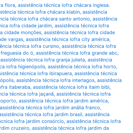
a flora
,
assistência técnica lofra chácara inglesa.
istência técnica lofra chácara klabin
,
assistência
ncia técnica lofra chácara santo antonio
,
assistência
nica lofra cidade jardim
,
assistência técnica lofra
fra cidade monções
,
assistência técnica lofra cidade
dade vargas
,
assistência técnica lofra city américa
,
tência técnica lofra cursino
,
assistência técnica lofra
a freguesia do ó
,
assistência técnica lofra grande abc
,
,
assistência técnica lofra granja julieta
,
assistência
ca lofra higienópolis
,
assistência técnica lofra horto
,
istência técnica lofra ibirapuera
,
assistência técnica
nópolis
,
assistência técnica lofra interlagos
,
assistência
ofra itaberaba
,
assistência técnica lofra itaim bibi
,
ncia técnica lofra jaçanã
,
assistência técnica lofra
eroporto
,
assistência técnica lofra jardim américa
,
assistência técnica lofra jardim anália franco
,
assistência técnica lofra jardim brasil
,
assistência
écnica lofra jardim consórcio
,
assistência técnica lofra
ardim cruzeiro
,
assistência técnica lofra jardim da