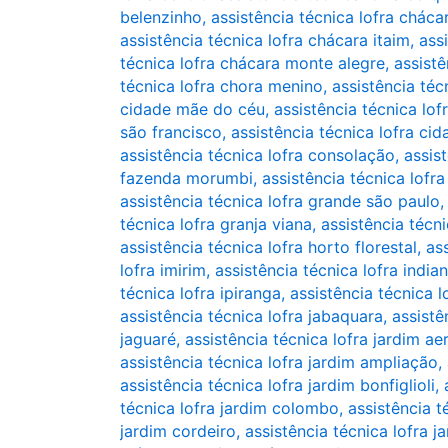
belenzinho
,
assistência técnica lofra chácar
assistência técnica lofra chácara itaim
,
ass
técnica lofra chácara monte alegre
,
assistê
técnica lofra chora menino
,
assistência téc
cidade mãe do céu
,
assistência técnica lo
são francisco
,
assistência técnica lofra ci
assistência técnica lofra consolação
,
assis
fazenda morumbi
,
assistência técnica lofr
assistência técnica lofra grande são paulo
técnica lofra granja viana
,
assistência técni
assistência técnica lofra horto florestal
,
ass
lofra imirim
,
assistência técnica lofra india
técnica lofra ipiranga
,
assistência técnica l
assistência técnica lofra jabaquara
,
assistê
jaguaré
,
assistência técnica lofra jardim a
assistência técnica lofra jardim ampliação
,
assistência técnica lofra jardim bonfiglioli
,
técnica lofra jardim colombo
,
assistência t
jardim cordeiro
,
assistência técnica lofra j