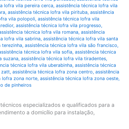
a lofra vila pereira cerca
,
assistência técnica lofra vila
ara
,
assistência técnica lofra vila pirituba
,
assistência
fra vila polopoli
,
assistência técnica lofra vila
gredior
,
assistência técnica lofra vila progresso
,
assistência técnica lofra vila romana
,
assistência
a lofra vila sabrina
,
assistência técnica lofra vila santa
a terezinha
,
assistência técnica lofra vila são francisco
,
assistência técnica lofra vila sofia
,
assistência técnica
la suzana
,
assistência técnica lofra vila tiradentes
,
ncia técnica lofra vila uberabinha
,
assistência técnica
 zatt
,
assistência técnica lofra zona centro
,
assistência
a lofra zona norte
,
assistência técnica lofra zona oeste
,
to de pinheiros
técnicos especializados e qualificados para a
ndimento a domicílio para instalação,