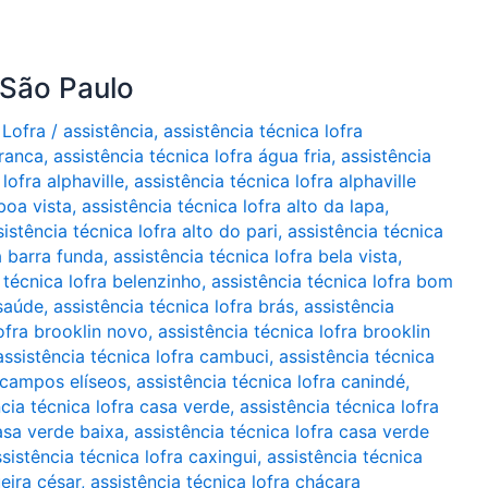
 São Paulo
 Lofra
/
assistência
,
assistência técnica lofra
branca
,
assistência técnica lofra água fria
,
assistência
lofra alphaville
,
assistência técnica lofra alphaville
boa vista
,
assistência técnica lofra alto da lapa
,
sistência técnica lofra alto do pari
,
assistência técnica
a barra funda
,
assistência técnica lofra bela vista
,
 técnica lofra belenzinho
,
assistência técnica lofra bom
 saúde
,
assistência técnica lofra brás
,
assistência
lofra brooklin novo
,
assistência técnica lofra brooklin
assistência técnica lofra cambuci
,
assistência técnica
a campos elíseos
,
assistência técnica lofra canindé
,
ncia técnica lofra casa verde
,
assistência técnica lofra
casa verde baixa
,
assistência técnica lofra casa verde
sistência técnica lofra caxingui
,
assistência técnica
ueira césar
,
assistência técnica lofra chácara