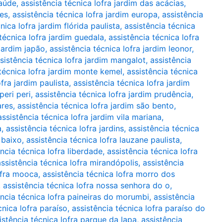
saúde
,
assistência técnica lofra jardim das acácias
,
tes
,
assistência técnica lofra jardim europa
,
assistência
nica lofra jardim flórida paulista
,
assistência técnica
técnica lofra jardim guedala
,
assistência técnica lofra
 jardim japão
,
assistência técnica lofra jardim leonor
,
sistência técnica lofra jardim mangalot
,
assistência
 técnica lofra jardim monte kemel
,
assistência técnica
ofra jardim paulista
,
assistência técnica lofra jardim
peri peri
,
assistência técnica lofra jardim prudência
,
ares
,
assistência técnica lofra jardim são bento
,
assistência técnica lofra jardim vila mariana
,
a
,
assistência técnica lofra jardins
,
assistência técnica
 baixo
,
assistência técnica lofra lauzane paulista
,
ncia técnica lofra liberdade
,
assistência técnica lofra
assistência técnica lofra mirandópolis
,
assistência
ofra mooca
,
assistência técnica lofra morro dos
,
assistência técnica lofra nossa senhora do o
,
ência técnica lofra paineiras do morumbi
,
assistência
cnica lofra paraíso
,
assistência técnica lofra paraíso do
istência técnica lofra parque da lapa
,
assistência