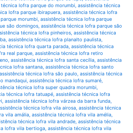
a técnica lofra parque do morumbi
,
assistência técnica
nica lofra parque ibirapuera
,
assistência técnica lofra
ra parque morumbi
,
assistência técnica lofra parque
rque são domingos
,
assistência técnica lofra parque são
sistência técnica lofra pinheiros
,
assistência técnica
uba
,
assistência técnica lofra planalto paulista
,
cia técnica lofra quarta parada
,
assistência técnica
fra real parque
,
assistência técnica lofra retiro
ueno
,
assistência técnica lofra santa cecília
,
assistência
écnica lofra santana
,
assistência técnica lofra santo
assistência técnica lofra são paulo
,
assistência técnica
 do mandaqui
,
assistência técnica lofra sumaré
,
stência técnica lofra super quadra morumbi
,
cia técnica lofra tatuapé
,
assistência técnica lofra
i
,
assistência técnica lofra várzea da barra funda
,
ssistência técnica lofra vila airosa
,
assistência técnica
ra vila amália
,
assistência técnica lofra vila amélia
,
istência técnica lofra vila andrade
,
assistência técnica
a lofra vila bertioga
,
assistência técnica lofra vila