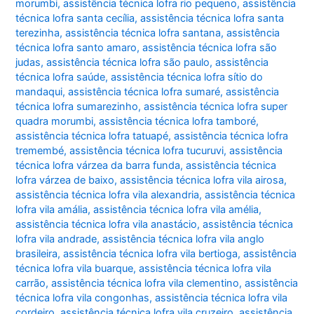
morumbi
,
assistência técnica lofra rio pequeno
,
assistência
técnica lofra santa cecília
,
assistência técnica lofra santa
terezinha
,
assistência técnica lofra santana
,
assistência
técnica lofra santo amaro
,
assistência técnica lofra são
judas
,
assistência técnica lofra são paulo
,
assistência
técnica lofra saúde
,
assistência técnica lofra sítio do
mandaqui
,
assistência técnica lofra sumaré
,
assistência
técnica lofra sumarezinho
,
assistência técnica lofra super
quadra morumbi
,
assistência técnica lofra tamboré
,
assistência técnica lofra tatuapé
,
assistência técnica lofra
tremembé
,
assistência técnica lofra tucuruvi
,
assistência
técnica lofra várzea da barra funda
,
assistência técnica
lofra várzea de baixo
,
assistência técnica lofra vila airosa
,
assistência técnica lofra vila alexandria
,
assistência técnica
lofra vila amália
,
assistência técnica lofra vila amélia
,
assistência técnica lofra vila anastácio
,
assistência técnica
lofra vila andrade
,
assistência técnica lofra vila anglo
brasileira
,
assistência técnica lofra vila bertioga
,
assistência
técnica lofra vila buarque
,
assistência técnica lofra vila
carrão
,
assistência técnica lofra vila clementino
,
assistência
técnica lofra vila congonhas
,
assistência técnica lofra vila
cordeiro
,
assistência técnica lofra vila cruzeiro
,
assistência