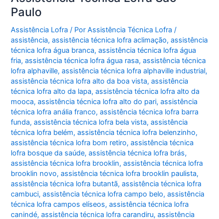
Paulo
Assistência Lofra
/ Por
Assistência Técnica Lofra
/
assistência
,
assistência técnica lofra aclimação
,
assistência
técnica lofra água branca
,
assistência técnica lofra água
fria
,
assistência técnica lofra água rasa
,
assistência técnica
lofra alphaville
,
assistência técnica lofra alphaville industrial
,
assistência técnica lofra alto da boa vista
,
assistência
técnica lofra alto da lapa
,
assistência técnica lofra alto da
mooca
,
assistência técnica lofra alto do pari
,
assistência
técnica lofra anália franco
,
assistência técnica lofra barra
funda
,
assistência técnica lofra bela vista
,
assistência
técnica lofra belém
,
assistência técnica lofra belenzinho
,
assistência técnica lofra bom retiro
,
assistência técnica
lofra bosque da saúde
,
assistência técnica lofra brás
,
assistência técnica lofra brooklin
,
assistência técnica lofra
brooklin novo
,
assistência técnica lofra brooklin paulista
,
assistência técnica lofra butantã
,
assistência técnica lofra
cambuci
,
assistência técnica lofra campo belo
,
assistência
técnica lofra campos elíseos
,
assistência técnica lofra
canindé
,
assistência técnica lofra carandiru
,
assistência