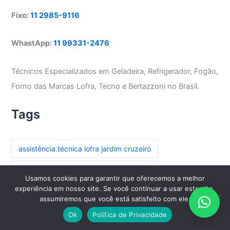
Fixo:
11 2985-9116
WhastApp:
11 99331-2476
Técnicos Especializados em Geladeira, Refrigerador, Fogão,
Forno das Marcas Lofra, Tecno e Bertazzoni no Brasil.
Tags
assistência técnica lofra jardim cruzeiro
assistência técnica lofra parada inglesa
Usamos cookies para garantir que oferecemos a melhor
experiência em nosso site. Se você continuar a usar este site,
assistência técnica lofra paraíso
assumiremos que você está satisfeito com ele.
assistência técnica lofra paraíso do morumbi
Ok
Política de Privacidade