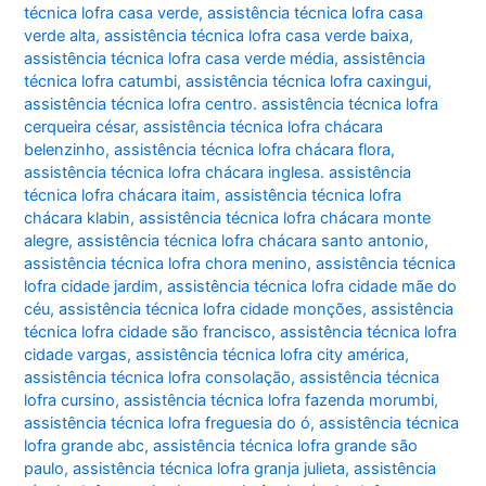
técnica lofra casa verde
,
assistência técnica lofra casa
verde alta
,
assistência técnica lofra casa verde baixa
,
assistência técnica lofra casa verde média
,
assistência
técnica lofra catumbi
,
assistência técnica lofra caxingui
,
assistência técnica lofra centro. assistência técnica lofra
cerqueira césar
,
assistência técnica lofra chácara
belenzinho
,
assistência técnica lofra chácara flora
,
assistência técnica lofra chácara inglesa. assistência
técnica lofra chácara itaim
,
assistência técnica lofra
chácara klabin
,
assistência técnica lofra chácara monte
alegre
,
assistência técnica lofra chácara santo antonio
,
assistência técnica lofra chora menino
,
assistência técnica
lofra cidade jardim
,
assistência técnica lofra cidade mãe do
céu
,
assistência técnica lofra cidade monções
,
assistência
técnica lofra cidade são francisco
,
assistência técnica lofra
cidade vargas
,
assistência técnica lofra city américa
,
assistência técnica lofra consolação
,
assistência técnica
lofra cursino
,
assistência técnica lofra fazenda morumbi
,
assistência técnica lofra freguesia do ó
,
assistência técnica
lofra grande abc
,
assistência técnica lofra grande são
paulo
,
assistência técnica lofra granja julieta
,
assistência