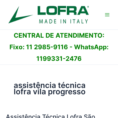
Ir
para
o
conteúdo
CENTRAL DE ATENDIMENTO:
Fixo:
11 2985-9116
- WhatsApp:
1199331-2476
assistência técnica
lofra vila progresso
Assistência Técnica Lofra São