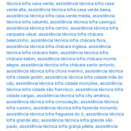
técnica lofra casa verde
,
assistência técnica lofra casa
verde alta
,
assistência técnica lofra casa verde baixa
,
assistência técnica lofra casa verde média
,
assistência
técnica lofra catumbi
,
assistência técnica lofra caxingui
,
assistência técnica lofra centro. assistência técnica lofra
cerqueira césar
,
assistência técnica lofra chácara
belenzinho
,
assistência técnica lofra chácara flora
,
assistência técnica lofra chácara inglesa. assistência
técnica lofra chácara itaim
,
assistência técnica lofra
chácara klabin
,
assistência técnica lofra chácara monte
alegre
,
assistência técnica lofra chácara santo antonio
,
assistência técnica lofra chora menino
,
assistência técnica
lofra cidade jardim
,
assistência técnica lofra cidade mãe do
céu
,
assistência técnica lofra cidade monções
,
assistência
técnica lofra cidade são francisco
,
assistência técnica lofra
cidade vargas
,
assistência técnica lofra city américa
,
assistência técnica lofra consolação
,
assistência técnica
lofra cursino
,
assistência técnica lofra fazenda morumbi
,
assistência técnica lofra freguesia do ó
,
assistência técnica
lofra grande abc
,
assistência técnica lofra grande são
paulo
,
assistência técnica lofra granja julieta
,
assistência