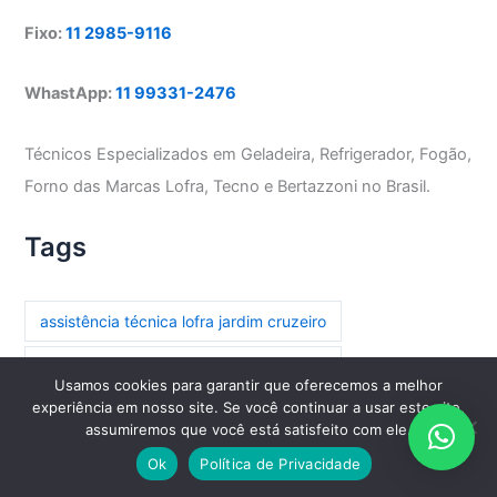
Fixo:
11 2985-9116
WhastApp:
11 99331-2476
Técnicos Especializados em Geladeira, Refrigerador, Fogão,
Forno das Marcas Lofra, Tecno e Bertazzoni no Brasil.
Tags
assistência técnica lofra jardim cruzeiro
assistência técnica lofra parada inglesa
Usamos cookies para garantir que oferecemos a melhor
experiência em nosso site. Se você continuar a usar este site,
assistência técnica lofra paraíso
assumiremos que você está satisfeito com ele.
assistência técnica lofra paraíso do morumbi
Ok
Política de Privacidade