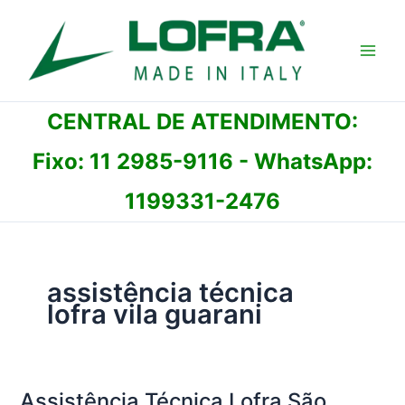
Ir
para
o
conteúdo
CENTRAL DE ATENDIMENTO:
Fixo:
11 2985-9116
- WhatsApp:
1199331-2476
assistência técnica
lofra vila guarani
Assistência Técnica Lofra São