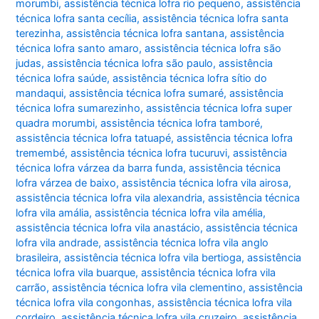
morumbi
,
assistência técnica lofra rio pequeno
,
assistência
técnica lofra santa cecília
,
assistência técnica lofra santa
terezinha
,
assistência técnica lofra santana
,
assistência
técnica lofra santo amaro
,
assistência técnica lofra são
judas
,
assistência técnica lofra são paulo
,
assistência
técnica lofra saúde
,
assistência técnica lofra sítio do
mandaqui
,
assistência técnica lofra sumaré
,
assistência
técnica lofra sumarezinho
,
assistência técnica lofra super
quadra morumbi
,
assistência técnica lofra tamboré
,
assistência técnica lofra tatuapé
,
assistência técnica lofra
tremembé
,
assistência técnica lofra tucuruvi
,
assistência
técnica lofra várzea da barra funda
,
assistência técnica
lofra várzea de baixo
,
assistência técnica lofra vila airosa
,
assistência técnica lofra vila alexandria
,
assistência técnica
lofra vila amália
,
assistência técnica lofra vila amélia
,
assistência técnica lofra vila anastácio
,
assistência técnica
lofra vila andrade
,
assistência técnica lofra vila anglo
brasileira
,
assistência técnica lofra vila bertioga
,
assistência
técnica lofra vila buarque
,
assistência técnica lofra vila
carrão
,
assistência técnica lofra vila clementino
,
assistência
técnica lofra vila congonhas
,
assistência técnica lofra vila
cordeiro
,
assistência técnica lofra vila cruzeiro
,
assistência