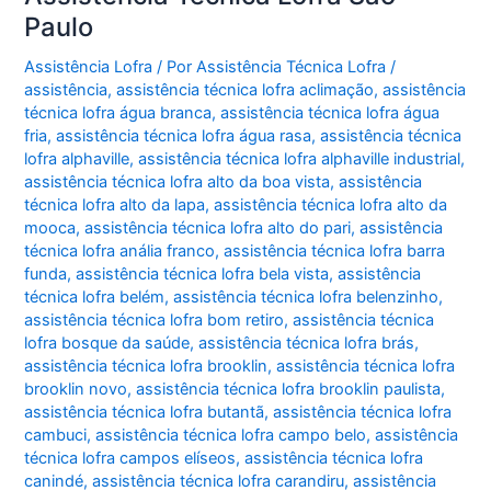
Paulo
Assistência Lofra
/ Por
Assistência Técnica Lofra
/
assistência
,
assistência técnica lofra aclimação
,
assistência
técnica lofra água branca
,
assistência técnica lofra água
fria
,
assistência técnica lofra água rasa
,
assistência técnica
lofra alphaville
,
assistência técnica lofra alphaville industrial
,
assistência técnica lofra alto da boa vista
,
assistência
técnica lofra alto da lapa
,
assistência técnica lofra alto da
mooca
,
assistência técnica lofra alto do pari
,
assistência
técnica lofra anália franco
,
assistência técnica lofra barra
funda
,
assistência técnica lofra bela vista
,
assistência
técnica lofra belém
,
assistência técnica lofra belenzinho
,
assistência técnica lofra bom retiro
,
assistência técnica
lofra bosque da saúde
,
assistência técnica lofra brás
,
assistência técnica lofra brooklin
,
assistência técnica lofra
brooklin novo
,
assistência técnica lofra brooklin paulista
,
assistência técnica lofra butantã
,
assistência técnica lofra
cambuci
,
assistência técnica lofra campo belo
,
assistência
técnica lofra campos elíseos
,
assistência técnica lofra
canindé
,
assistência técnica lofra carandiru
,
assistência