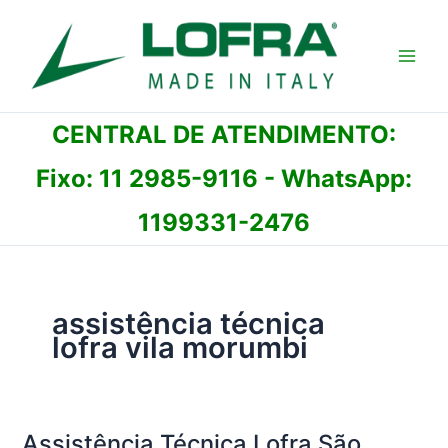
Ir
para
o
conteúdo
CENTRAL DE ATENDIMENTO:
Fixo:
11 2985-9116
- WhatsApp:
1199331-2476
assistência técnica
lofra vila morumbi
Assistência Técnica Lofra São