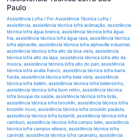
Paulo
Assistência Lofra
/ Por
Assistência Técnica Lofra
/
assistência
,
assistência técnica lofra aclimação
,
assistência
técnica lofra água branca
,
assistência técnica lofra água
fria
,
assistência técnica lofra água rasa
,
assistência técnica
lofra alphaville
,
assistência técnica lofra alphaville industrial
,
assistência técnica lofra alto da boa vista
,
assistência
técnica lofra alto da lapa
,
assistência técnica lofra alto da
mooca
,
assistência técnica lofra alto do pari
,
assistência
técnica lofra anália franco
,
assistência técnica lofra barra
funda
,
assistência técnica lofra bela vista
,
assistência
técnica lofra belém
,
assistência técnica lofra belenzinho
,
assistência técnica lofra bom retiro
,
assistência técnica
lofra bosque da saúde
,
assistência técnica lofra brás
,
assistência técnica lofra brooklin
,
assistência técnica lofra
brooklin novo
,
assistência técnica lofra brooklin paulista
,
assistência técnica lofra butantã
,
assistência técnica lofra
cambuci
,
assistência técnica lofra campo belo
,
assistência
técnica lofra campos elíseos
,
assistência técnica lofra
canindé
,
assistência técnica lofra carandiru
,
assistência