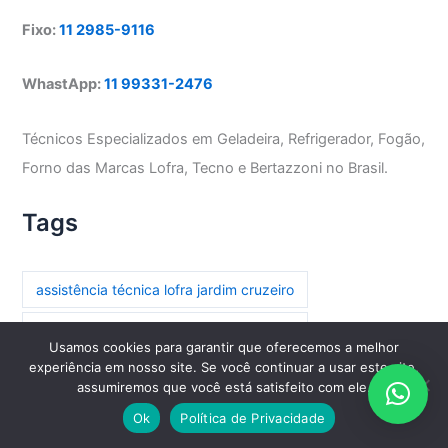
Fixo:
11 2985-9116
WhastApp:
11 99331-2476
Técnicos Especializados em Geladeira, Refrigerador, Fogão,
Forno das Marcas Lofra, Tecno e Bertazzoni no Brasil.
Tags
assistência técnica lofra jardim cruzeiro
assistência técnica lofra parada inglesa
Usamos cookies para garantir que oferecemos a melhor
experiência em nosso site. Se você continuar a usar este site,
assistência técnica lofra paraíso
assumiremos que você está satisfeito com ele.
assistência técnica lofra paraíso do morumbi
Ok
Política de Privacidade