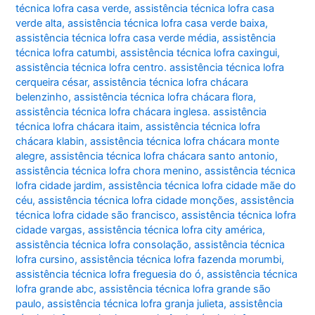
técnica lofra casa verde
,
assistência técnica lofra casa
verde alta
,
assistência técnica lofra casa verde baixa
,
assistência técnica lofra casa verde média
,
assistência
técnica lofra catumbi
,
assistência técnica lofra caxingui
,
assistência técnica lofra centro. assistência técnica lofra
cerqueira césar
,
assistência técnica lofra chácara
belenzinho
,
assistência técnica lofra chácara flora
,
assistência técnica lofra chácara inglesa. assistência
técnica lofra chácara itaim
,
assistência técnica lofra
chácara klabin
,
assistência técnica lofra chácara monte
alegre
,
assistência técnica lofra chácara santo antonio
,
assistência técnica lofra chora menino
,
assistência técnica
lofra cidade jardim
,
assistência técnica lofra cidade mãe do
céu
,
assistência técnica lofra cidade monções
,
assistência
técnica lofra cidade são francisco
,
assistência técnica lofra
cidade vargas
,
assistência técnica lofra city américa
,
assistência técnica lofra consolação
,
assistência técnica
lofra cursino
,
assistência técnica lofra fazenda morumbi
,
assistência técnica lofra freguesia do ó
,
assistência técnica
lofra grande abc
,
assistência técnica lofra grande são
paulo
,
assistência técnica lofra granja julieta
,
assistência