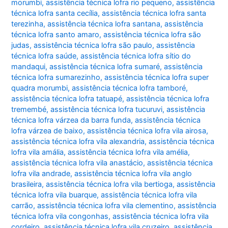
morumbi
,
assistência técnica lofra rio pequeno
,
assistência
técnica lofra santa cecília
,
assistência técnica lofra santa
terezinha
,
assistência técnica lofra santana
,
assistência
técnica lofra santo amaro
,
assistência técnica lofra são
judas
,
assistência técnica lofra são paulo
,
assistência
técnica lofra saúde
,
assistência técnica lofra sítio do
mandaqui
,
assistência técnica lofra sumaré
,
assistência
técnica lofra sumarezinho
,
assistência técnica lofra super
quadra morumbi
,
assistência técnica lofra tamboré
,
assistência técnica lofra tatuapé
,
assistência técnica lofra
tremembé
,
assistência técnica lofra tucuruvi
,
assistência
técnica lofra várzea da barra funda
,
assistência técnica
lofra várzea de baixo
,
assistência técnica lofra vila airosa
,
assistência técnica lofra vila alexandria
,
assistência técnica
lofra vila amália
,
assistência técnica lofra vila amélia
,
assistência técnica lofra vila anastácio
,
assistência técnica
lofra vila andrade
,
assistência técnica lofra vila anglo
brasileira
,
assistência técnica lofra vila bertioga
,
assistência
técnica lofra vila buarque
,
assistência técnica lofra vila
carrão
,
assistência técnica lofra vila clementino
,
assistência
técnica lofra vila congonhas
,
assistência técnica lofra vila
cordeiro
,
assistência técnica lofra vila cruzeiro
,
assistência