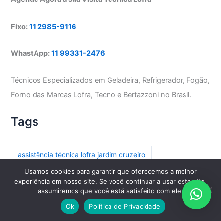
Fixo:
11 2985-9116
WhastApp:
11 99331-2476
Técnicos Especializados em Geladeira, Refrigerador, Fogão,
Forno das Marcas Lofra, Tecno e Bertazzoni no Brasil.
Tags
assistência técnica lofra jardim cruzeiro
Usamos cookies para garantir que oferecemos a melhor
assistência técnica lofra parada inglesa
experiência em nosso site. Se você continuar a usar este site,
assumiremos que você está satisfeito com ele.
assistência técnica lofra paraíso
Ok
Política de Privacidade
assistência técnica lofra paraíso do morumbi