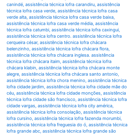
canindé
,
assistência técnica lofra carandiru
,
assistência
técnica lofra casa verde
,
assistência técnica lofra casa
verde alta
,
assistência técnica lofra casa verde baixa
,
assistência técnica lofra casa verde média
,
assistência
técnica lofra catumbi
,
assistência técnica lofra caxingui
,
assistência técnica lofra centro. assistência técnica lofra
cerqueira césar
,
assistência técnica lofra chácara
belenzinho
,
assistência técnica lofra chácara flora
,
assistência técnica lofra chácara inglesa. assistência
técnica lofra chácara itaim
,
assistência técnica lofra
chácara klabin
,
assistência técnica lofra chácara monte
alegre
,
assistência técnica lofra chácara santo antonio
,
assistência técnica lofra chora menino
,
assistência técnica
lofra cidade jardim
,
assistência técnica lofra cidade mãe do
céu
,
assistência técnica lofra cidade monções
,
assistência
técnica lofra cidade são francisco
,
assistência técnica lofra
cidade vargas
,
assistência técnica lofra city américa
,
assistência técnica lofra consolação
,
assistência técnica
lofra cursino
,
assistência técnica lofra fazenda morumbi
,
assistência técnica lofra freguesia do ó
,
assistência técnica
lofra grande abc
,
assistência técnica lofra grande são