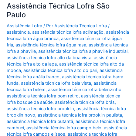
Assistência Técnica Lofra São
Paulo
Assistência Lofra
/ Por
Assistência Técnica Lofra
/
assistência
,
assistência técnica lofra aclimação
,
assistência
técnica lofra água branca
,
assistência técnica lofra água
fria
,
assistência técnica lofra água rasa
,
assistência técnica
lofra alphaville
,
assistência técnica lofra alphaville industrial
,
assistência técnica lofra alto da boa vista
,
assistência
técnica lofra alto da lapa
,
assistência técnica lofra alto da
mooca
,
assistência técnica lofra alto do pari
,
assistência
técnica lofra anália franco
,
assistência técnica lofra barra
funda
,
assistência técnica lofra bela vista
,
assistência
técnica lofra belém
,
assistência técnica lofra belenzinho
,
assistência técnica lofra bom retiro
,
assistência técnica
lofra bosque da saúde
,
assistência técnica lofra brás
,
assistência técnica lofra brooklin
,
assistência técnica lofra
brooklin novo
,
assistência técnica lofra brooklin paulista
,
assistência técnica lofra butantã
,
assistência técnica lofra
cambuci
,
assistência técnica lofra campo belo
,
assistência
técnica lofra campos elíseos
,
assistência técnica lofra