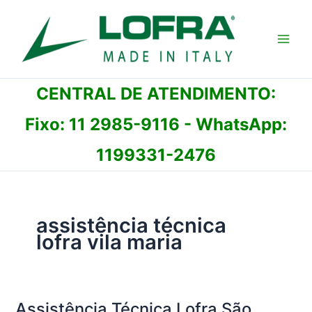
Ir
para
o
conteúdo
CENTRAL DE ATENDIMENTO:
Fixo:
11 2985-9116
- WhatsApp:
1199331-2476
assistência técnica
lofra vila maria
Assistência Técnica Lofra São