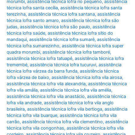
morumbi
,
assistência técnica lofra rio pequeno
,
assistência
técnica lofra santa cecília
,
assistência técnica lofra santa
terezinha
,
assistência técnica lofra santana
,
assistência
técnica lofra santo amaro
,
assistência técnica lofra são
judas
,
assistência técnica lofra são paulo
,
assistência
técnica lofra saúde
,
assistência técnica lofra sítio do
mandaqui
,
assistência técnica lofra sumaré
,
assistência
técnica lofra sumarezinho
,
assistência técnica lofra super
quadra morumbi
,
assistência técnica lofra tamboré
,
assistência técnica lofra tatuapé
,
assistência técnica lofra
tremembé
,
assistência técnica lofra tucuruvi
,
assistência
técnica lofra várzea da barra funda
,
assistência técnica
lofra várzea de baixo
,
assistência técnica lofra vila airosa
,
assistência técnica lofra vila alexandria
,
assistência técnica
lofra vila amália
,
assistência técnica lofra vila amélia
,
assistência técnica lofra vila anastácio
,
assistência técnica
lofra vila andrade
,
assistência técnica lofra vila anglo
brasileira
,
assistência técnica lofra vila bertioga
,
assistência
técnica lofra vila buarque
,
assistência técnica lofra vila
carrão
,
assistência técnica lofra vila clementino
,
assistência
técnica lofra vila congonhas
,
assistência técnica lofra vila
cordeiro
,
assistência técnica lofra vila cruzeiro
,
assistência