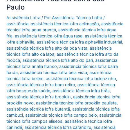
Paulo
Assistência Lofra
/ Por
Assistência Técnica Lofra
/
assistência
,
assistência técnica lofra aclimação
,
assistência
técnica lofra água branca
,
assistência técnica lofra água
fria
,
assistência técnica lofra água rasa
,
assistência técnica
lofra alphaville
,
assistência técnica lofra alphaville industrial
,
assistência técnica lofra alto da boa vista
,
assistência
técnica lofra alto da lapa
,
assistência técnica lofra alto da
mooca
,
assistência técnica lofra alto do pari
,
assistência
técnica lofra anália franco
,
assistência técnica lofra barra
funda
,
assistência técnica lofra bela vista
,
assistência
técnica lofra belém
,
assistência técnica lofra belenzinho
,
assistência técnica lofra bom retiro
,
assistência técnica
lofra bosque da saúde
,
assistência técnica lofra brás
,
assistência técnica lofra brooklin
,
assistência técnica lofra
brooklin novo
,
assistência técnica lofra brooklin paulista
,
assistência técnica lofra butantã
,
assistência técnica lofra
cambuci
,
assistência técnica lofra campo belo
,
assistência
técnica lofra campos elíseos
,
assistência técnica lofra
canindé
,
assistência técnica lofra carandiru
,
assistência