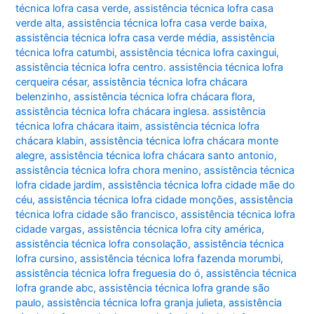
técnica lofra casa verde
,
assistência técnica lofra casa
verde alta
,
assistência técnica lofra casa verde baixa
,
assistência técnica lofra casa verde média
,
assistência
técnica lofra catumbi
,
assistência técnica lofra caxingui
,
assistência técnica lofra centro. assistência técnica lofra
cerqueira césar
,
assistência técnica lofra chácara
belenzinho
,
assistência técnica lofra chácara flora
,
assistência técnica lofra chácara inglesa. assistência
técnica lofra chácara itaim
,
assistência técnica lofra
chácara klabin
,
assistência técnica lofra chácara monte
alegre
,
assistência técnica lofra chácara santo antonio
,
assistência técnica lofra chora menino
,
assistência técnica
lofra cidade jardim
,
assistência técnica lofra cidade mãe do
céu
,
assistência técnica lofra cidade monções
,
assistência
técnica lofra cidade são francisco
,
assistência técnica lofra
cidade vargas
,
assistência técnica lofra city américa
,
assistência técnica lofra consolação
,
assistência técnica
lofra cursino
,
assistência técnica lofra fazenda morumbi
,
assistência técnica lofra freguesia do ó
,
assistência técnica
lofra grande abc
,
assistência técnica lofra grande são
paulo
,
assistência técnica lofra granja julieta
,
assistência