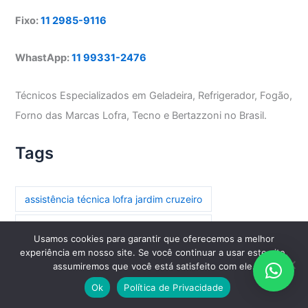
Fixo:
11 2985-9116
WhastApp:
11 99331-2476
Técnicos Especializados em Geladeira, Refrigerador, Fogão,
Forno das Marcas Lofra, Tecno e Bertazzoni no Brasil.
Tags
assistência técnica lofra jardim cruzeiro
assistência técnica lofra parada inglesa
Usamos cookies para garantir que oferecemos a melhor
experiência em nosso site. Se você continuar a usar este site,
assistência técnica lofra paraíso
assumiremos que você está satisfeito com ele.
assistência técnica lofra paraíso do morumbi
Ok
Política de Privacidade