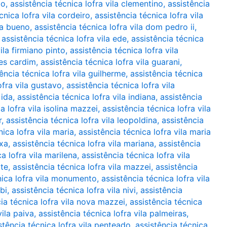
ão
,
assistência técnica lofra vila clementino
,
assistência
cnica lofra vila cordeiro
,
assistência técnica lofra vila
ha bueno
,
assistência técnica lofra vila dom pedro ii
,
,
assistência técnica lofra vila ede
,
assistência técnica
ila firmiano pinto
,
assistência técnica lofra vila
mes cardim
,
assistência técnica lofra vila guarani
,
ência técnica lofra vila guilherme
,
assistência técnica
ofra vila gustavo
,
assistência técnica lofra vila
 ida
,
assistência técnica lofra vila indiana
,
assistência
a lofra vila isolina mazzei
,
assistência técnica lofra vila
r
,
assistência técnica lofra vila leopoldina
,
assistência
nica lofra vila maria
,
assistência técnica lofra vila maria
ixa
,
assistência técnica lofra vila mariana
,
assistência
a lofra vila marilena
,
assistência técnica lofra vila
ote
,
assistência técnica lofra vila mazzei
,
assistência
nica lofra vila monumento
,
assistência técnica lofra vila
bi
,
assistência técnica lofra vila nivi
,
assistência
ia técnica lofra vila nova mazzei
,
assistência técnica
vila paiva
,
assistência técnica lofra vila palmeiras
,
stência técnica lofra vila penteado
,
assistência técnica