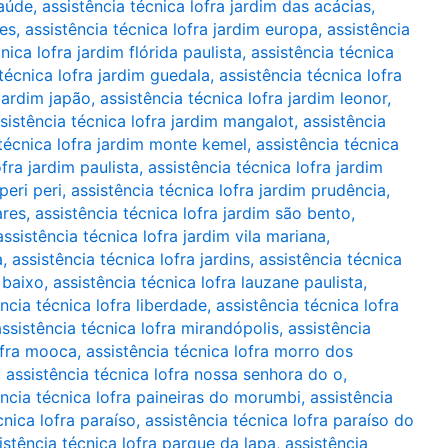
saúde
,
assistência técnica lofra jardim das acácias
,
tes
,
assistência técnica lofra jardim europa
,
assistência
nica lofra jardim flórida paulista
,
assistência técnica
técnica lofra jardim guedala
,
assistência técnica lofra
 jardim japão
,
assistência técnica lofra jardim leonor
,
sistência técnica lofra jardim mangalot
,
assistência
 técnica lofra jardim monte kemel
,
assistência técnica
ofra jardim paulista
,
assistência técnica lofra jardim
peri peri
,
assistência técnica lofra jardim prudência
,
ares
,
assistência técnica lofra jardim são bento
,
assistência técnica lofra jardim vila mariana
,
a
,
assistência técnica lofra jardins
,
assistência técnica
 baixo
,
assistência técnica lofra lauzane paulista
,
ncia técnica lofra liberdade
,
assistência técnica lofra
assistência técnica lofra mirandópolis
,
assistência
ofra mooca
,
assistência técnica lofra morro dos
,
assistência técnica lofra nossa senhora do o
,
ência técnica lofra paineiras do morumbi
,
assistência
cnica lofra paraíso
,
assistência técnica lofra paraíso do
istência técnica lofra parque da lapa
,
assistência