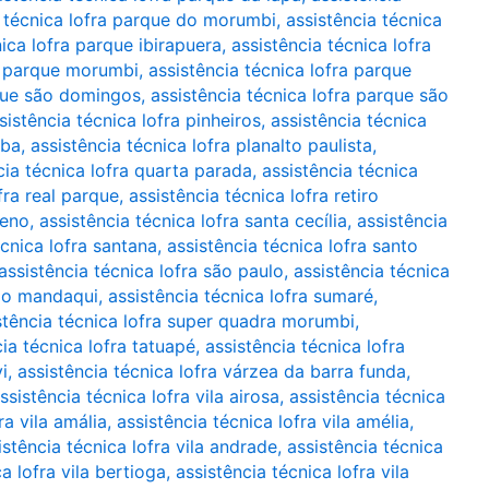
a técnica lofra parque do morumbi
,
assistência técnica
nica lofra parque ibirapuera
,
assistência técnica lofra
ra parque morumbi
,
assistência técnica lofra parque
rque são domingos
,
assistência técnica lofra parque são
sistência técnica lofra pinheiros
,
assistência técnica
uba
,
assistência técnica lofra planalto paulista
,
cia técnica lofra quarta parada
,
assistência técnica
fra real parque
,
assistência técnica lofra retiro
ueno
,
assistência técnica lofra santa cecília
,
assistência
écnica lofra santana
,
assistência técnica lofra santo
assistência técnica lofra são paulo
,
assistência técnica
 do mandaqui
,
assistência técnica lofra sumaré
,
stência técnica lofra super quadra morumbi
,
cia técnica lofra tatuapé
,
assistência técnica lofra
i
,
assistência técnica lofra várzea da barra funda
,
ssistência técnica lofra vila airosa
,
assistência técnica
ra vila amália
,
assistência técnica lofra vila amélia
,
istência técnica lofra vila andrade
,
assistência técnica
a lofra vila bertioga
,
assistência técnica lofra vila