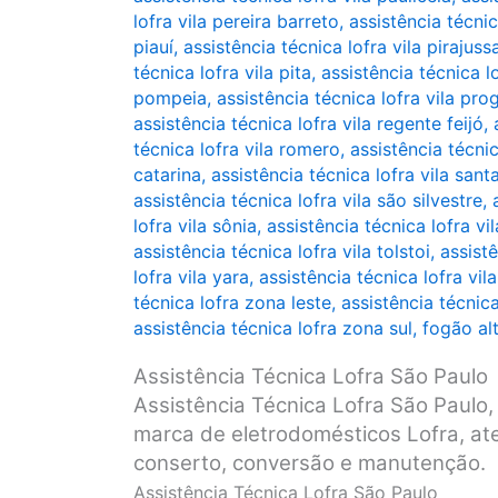
lofra vila pereira barreto
,
assistência técnic
piauí
,
assistência técnica lofra vila pirajuss
técnica lofra vila pita
,
assistência técnica lo
pompeia
,
assistência técnica lofra vila pro
assistência técnica lofra vila regente feijó
,
técnica lofra vila romero
,
assistência técnic
catarina
,
assistência técnica lofra vila sant
assistência técnica lofra vila são silvestre
,
lofra vila sônia
,
assistência técnica lofra vi
assistência técnica lofra vila tolstoi
,
assistê
lofra vila yara
,
assistência técnica lofra vila
técnica lofra zona leste
,
assistência técnic
assistência técnica lofra zona sul
,
fogão al
Assistência Técnica Lofra São Paulo
Assistência Técnica Lofra São Paulo, 
marca de eletrodomésticos Lofra, ate
conserto, conversão e manutenção.
Assistência Técnica Lofra São Paulo