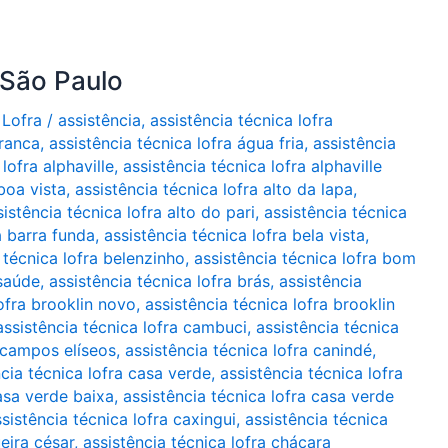
 São Paulo
 Lofra
/
assistência
,
assistência técnica lofra
branca
,
assistência técnica lofra água fria
,
assistência
lofra alphaville
,
assistência técnica lofra alphaville
boa vista
,
assistência técnica lofra alto da lapa
,
sistência técnica lofra alto do pari
,
assistência técnica
a barra funda
,
assistência técnica lofra bela vista
,
 técnica lofra belenzinho
,
assistência técnica lofra bom
 saúde
,
assistência técnica lofra brás
,
assistência
lofra brooklin novo
,
assistência técnica lofra brooklin
assistência técnica lofra cambuci
,
assistência técnica
a campos elíseos
,
assistência técnica lofra canindé
,
ncia técnica lofra casa verde
,
assistência técnica lofra
casa verde baixa
,
assistência técnica lofra casa verde
sistência técnica lofra caxingui
,
assistência técnica
ueira césar
,
assistência técnica lofra chácara