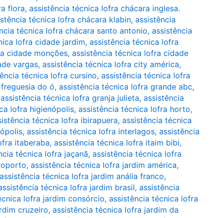
a flora
,
assistência técnica lofra chácara inglesa.
istência técnica lofra chácara klabin
,
assistência
ncia técnica lofra chácara santo antonio
,
assistência
nica lofra cidade jardim
,
assistência técnica lofra
fra cidade monções
,
assistência técnica lofra cidade
dade vargas
,
assistência técnica lofra city américa
,
tência técnica lofra cursino
,
assistência técnica lofra
a freguesia do ó
,
assistência técnica lofra grande abc
,
,
assistência técnica lofra granja julieta
,
assistência
ca lofra higienópolis
,
assistência técnica lofra horto
,
istência técnica lofra ibirapuera
,
assistência técnica
nópolis
,
assistência técnica lofra interlagos
,
assistência
ofra itaberaba
,
assistência técnica lofra itaim bibi
,
ncia técnica lofra jaçanã
,
assistência técnica lofra
eroporto
,
assistência técnica lofra jardim américa
,
assistência técnica lofra jardim anália franco
,
assistência técnica lofra jardim brasil
,
assistência
écnica lofra jardim consórcio
,
assistência técnica lofra
ardim cruzeiro
,
assistência técnica lofra jardim da