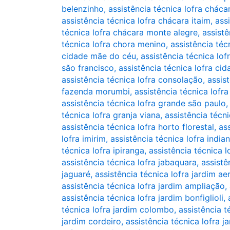
belenzinho
,
assistência técnica lofra chácar
assistência técnica lofra chácara itaim
,
ass
técnica lofra chácara monte alegre
,
assistê
técnica lofra chora menino
,
assistência téc
cidade mãe do céu
,
assistência técnica lo
são francisco
,
assistência técnica lofra ci
assistência técnica lofra consolação
,
assis
fazenda morumbi
,
assistência técnica lofr
assistência técnica lofra grande são paulo
técnica lofra granja viana
,
assistência técni
assistência técnica lofra horto florestal
,
ass
lofra imirim
,
assistência técnica lofra india
técnica lofra ipiranga
,
assistência técnica l
assistência técnica lofra jabaquara
,
assistê
jaguaré
,
assistência técnica lofra jardim a
assistência técnica lofra jardim ampliação
,
assistência técnica lofra jardim bonfiglioli
,
técnica lofra jardim colombo
,
assistência t
jardim cordeiro
,
assistência técnica lofra j