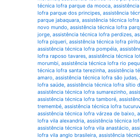
técnica lofra parque da mooca
,
assistênci
lofra parque dos principes
,
assistência téc
parque jabaquara
,
assistência técnica lof
novo mundo
,
assistência técnica lofra pa
jorge
,
assistência técnica lofra perdizes
,
as
lofra piqueri
,
assistência técnica lofra pirit
assistência técnica lofra pompéia
,
assistên
lofra raposo tavares
,
assistência técnica lo
morumbi
,
assistência técnica lofra rio peq
técnica lofra santa terezinha
,
assistência t
amaro
,
assistência técnica lofra são judas
,
lofra saúde
,
assistência técnica lofra sítio
assistência técnica lofra sumarezinho
,
assi
assistência técnica lofra tamboré
,
assistên
tremembé
,
assistência técnica lofra tucuruv
assistência técnica lofra várzea de baixo
,
a
lofra vila alexandria
,
assistência técnica lof
assistência técnica lofra vila anastácio
,
ass
lofra vila anglo brasileira
,
assistência técnic