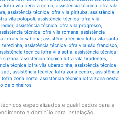
a lofra vila pereira cerca
,
assistência técnica lofra vila
ara
,
assistência técnica lofra vila pirituba
,
assistência
fra vila polopoli
,
assistência técnica lofra vila
gredior
,
assistência técnica lofra vila progresso
,
assistência técnica lofra vila romana
,
assistência
a lofra vila sabrina
,
assistência técnica lofra vila santa
a terezinha
,
assistência técnica lofra vila são francisco
,
assistência técnica lofra vila sofia
,
assistência técnica
la suzana
,
assistência técnica lofra vila tiradentes
,
ncia técnica lofra vila uberabinha
,
assistência técnica
 zatt
,
assistência técnica lofra zona centro
,
assistência
a lofra zona norte
,
assistência técnica lofra zona oeste
,
to de pinheiros
técnicos especializados e qualificados para a
ndimento a domicílio para instalação,