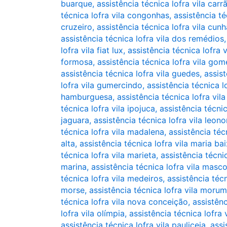
buarque
,
assistência técnica lofra vila carr
técnica lofra vila congonhas
,
assistência té
cruzeiro
,
assistência técnica lofra vila cun
assistência técnica lofra vila dos remédios
lofra vila fiat lux
,
assistência técnica lofra v
formosa
,
assistência técnica lofra vila go
assistência técnica lofra vila guedes
,
assist
lofra vila gumercindo
,
assistência técnica l
hamburguesa
,
assistência técnica lofra vila
técnica lofra vila ipojuca
,
assistência técnic
jaguara
,
assistência técnica lofra vila leono
técnica lofra vila madalena
,
assistência téc
alta
,
assistência técnica lofra vila maria ba
técnica lofra vila marieta
,
assistência técnic
marina
,
assistência técnica lofra vila masc
técnica lofra vila medeiros
,
assistência téc
morse
,
assistência técnica lofra vila morum
técnica lofra vila nova conceição
,
assistênc
lofra vila olímpia
,
assistência técnica lofra 
assistência técnica lofra vila pauliceia
,
assi