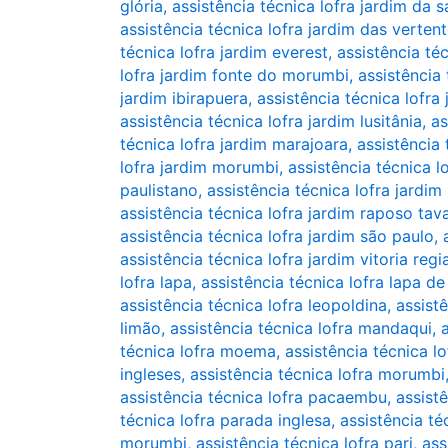
glória
,
assistência técnica lofra jardim da 
assistência técnica lofra jardim das verten
técnica lofra jardim everest
,
assistência téc
lofra jardim fonte do morumbi
,
assistência 
jardim ibirapuera
,
assistência técnica lofra
assistência técnica lofra jardim lusitânia
,
as
técnica lofra jardim marajoara
,
assistência
lofra jardim morumbi
,
assistência técnica l
paulistano
,
assistência técnica lofra jardim 
assistência técnica lofra jardim raposo tav
assistência técnica lofra jardim são paulo
,
assistência técnica lofra jardim vitoria regi
lofra lapa
,
assistência técnica lofra lapa de
assistência técnica lofra leopoldina
,
assistê
limão
,
assistência técnica lofra mandaqui
,
técnica lofra moema
,
assistência técnica l
ingleses
,
assistência técnica lofra morumbi
assistência técnica lofra pacaembu
,
assist
técnica lofra parada inglesa
,
assistência té
morumbi
,
assistência técnica lofra pari
,
ass