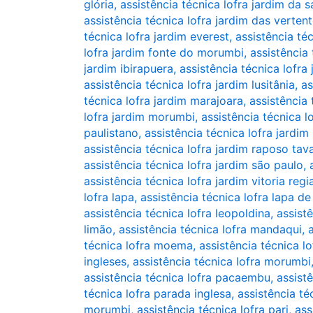
glória
,
assistência técnica lofra jardim da 
assistência técnica lofra jardim das verten
técnica lofra jardim everest
,
assistência téc
lofra jardim fonte do morumbi
,
assistência 
jardim ibirapuera
,
assistência técnica lofra
assistência técnica lofra jardim lusitânia
,
as
técnica lofra jardim marajoara
,
assistência
lofra jardim morumbi
,
assistência técnica l
paulistano
,
assistência técnica lofra jardim 
assistência técnica lofra jardim raposo tav
assistência técnica lofra jardim são paulo
,
assistência técnica lofra jardim vitoria regi
lofra lapa
,
assistência técnica lofra lapa de
assistência técnica lofra leopoldina
,
assistê
limão
,
assistência técnica lofra mandaqui
,
técnica lofra moema
,
assistência técnica l
ingleses
,
assistência técnica lofra morumbi
assistência técnica lofra pacaembu
,
assist
técnica lofra parada inglesa
,
assistência té
morumbi
,
assistência técnica lofra pari
,
ass