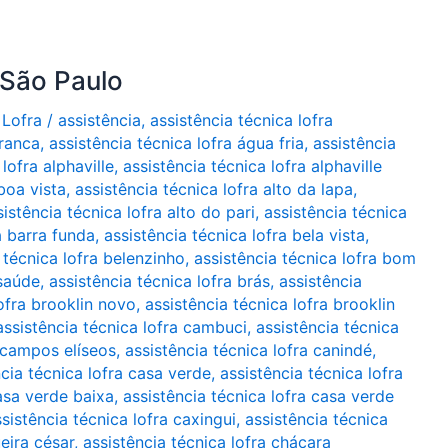
 São Paulo
 Lofra
/
assistência
,
assistência técnica lofra
branca
,
assistência técnica lofra água fria
,
assistência
lofra alphaville
,
assistência técnica lofra alphaville
boa vista
,
assistência técnica lofra alto da lapa
,
sistência técnica lofra alto do pari
,
assistência técnica
a barra funda
,
assistência técnica lofra bela vista
,
 técnica lofra belenzinho
,
assistência técnica lofra bom
 saúde
,
assistência técnica lofra brás
,
assistência
lofra brooklin novo
,
assistência técnica lofra brooklin
assistência técnica lofra cambuci
,
assistência técnica
a campos elíseos
,
assistência técnica lofra canindé
,
ncia técnica lofra casa verde
,
assistência técnica lofra
casa verde baixa
,
assistência técnica lofra casa verde
sistência técnica lofra caxingui
,
assistência técnica
ueira césar
,
assistência técnica lofra chácara