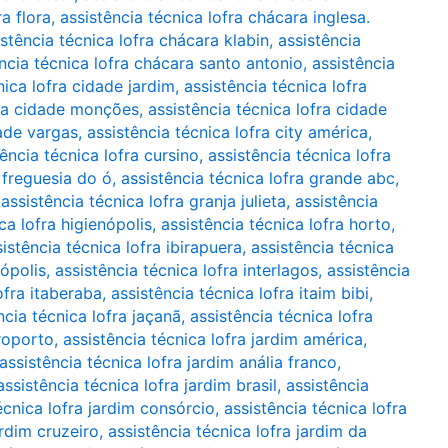
a flora
,
assistência técnica lofra chácara inglesa.
istência técnica lofra chácara klabin
,
assistência
ncia técnica lofra chácara santo antonio
,
assistência
nica lofra cidade jardim
,
assistência técnica lofra
fra cidade monções
,
assistência técnica lofra cidade
dade vargas
,
assistência técnica lofra city américa
,
tência técnica lofra cursino
,
assistência técnica lofra
a freguesia do ó
,
assistência técnica lofra grande abc
,
,
assistência técnica lofra granja julieta
,
assistência
ca lofra higienópolis
,
assistência técnica lofra horto
,
istência técnica lofra ibirapuera
,
assistência técnica
nópolis
,
assistência técnica lofra interlagos
,
assistência
ofra itaberaba
,
assistência técnica lofra itaim bibi
,
ncia técnica lofra jaçanã
,
assistência técnica lofra
eroporto
,
assistência técnica lofra jardim américa
,
assistência técnica lofra jardim anália franco
,
assistência técnica lofra jardim brasil
,
assistência
écnica lofra jardim consórcio
,
assistência técnica lofra
ardim cruzeiro
,
assistência técnica lofra jardim da