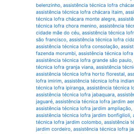
belenzinho
,
assistência técnica lofra chácar
assistência técnica lofra chácara itaim
,
ass
técnica lofra chácara monte alegre
,
assistê
técnica lofra chora menino
,
assistência téc
cidade mãe do céu
,
assistência técnica lo
são francisco
,
assistência técnica lofra ci
assistência técnica lofra consolação
,
assis
fazenda morumbi
,
assistência técnica lofr
assistência técnica lofra grande são paulo
técnica lofra granja viana
,
assistência técni
assistência técnica lofra horto florestal
,
ass
lofra imirim
,
assistência técnica lofra india
técnica lofra ipiranga
,
assistência técnica l
assistência técnica lofra jabaquara
,
assistê
jaguaré
,
assistência técnica lofra jardim a
assistência técnica lofra jardim ampliação
,
assistência técnica lofra jardim bonfiglioli
,
técnica lofra jardim colombo
,
assistência t
jardim cordeiro
,
assistência técnica lofra j