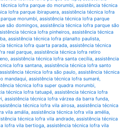
a técnica lofra parque do morumbi
,
assistência técnica
nica lofra parque ibirapuera
,
assistência técnica lofra
ra parque morumbi
,
assistência técnica lofra parque
rque são domingos
,
assistência técnica lofra parque são
sistência técnica lofra pinheiros
,
assistência técnica
uba
,
assistência técnica lofra planalto paulista
,
cia técnica lofra quarta parada
,
assistência técnica
fra real parque
,
assistência técnica lofra retiro
ueno
,
assistência técnica lofra santa cecília
,
assistência
écnica lofra santana
,
assistência técnica lofra santo
assistência técnica lofra são paulo
,
assistência técnica
 do mandaqui
,
assistência técnica lofra sumaré
,
stência técnica lofra super quadra morumbi
,
cia técnica lofra tatuapé
,
assistência técnica lofra
i
,
assistência técnica lofra várzea da barra funda
,
ssistência técnica lofra vila airosa
,
assistência técnica
ra vila amália
,
assistência técnica lofra vila amélia
,
istência técnica lofra vila andrade
,
assistência técnica
a lofra vila bertioga
,
assistência técnica lofra vila