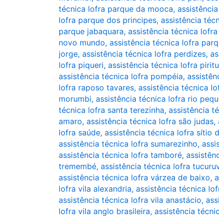
técnica lofra parque da mooca
,
assistênci
lofra parque dos principes
,
assistência téc
parque jabaquara
,
assistência técnica lof
novo mundo
,
assistência técnica lofra pa
jorge
,
assistência técnica lofra perdizes
,
as
lofra piqueri
,
assistência técnica lofra pirit
assistência técnica lofra pompéia
,
assistên
lofra raposo tavares
,
assistência técnica lo
morumbi
,
assistência técnica lofra rio peq
técnica lofra santa terezinha
,
assistência t
amaro
,
assistência técnica lofra são judas
,
lofra saúde
,
assistência técnica lofra sítio
assistência técnica lofra sumarezinho
,
assi
assistência técnica lofra tamboré
,
assistên
tremembé
,
assistência técnica lofra tucuruv
assistência técnica lofra várzea de baixo
,
a
lofra vila alexandria
,
assistência técnica lof
assistência técnica lofra vila anastácio
,
ass
lofra vila anglo brasileira
,
assistência técnic