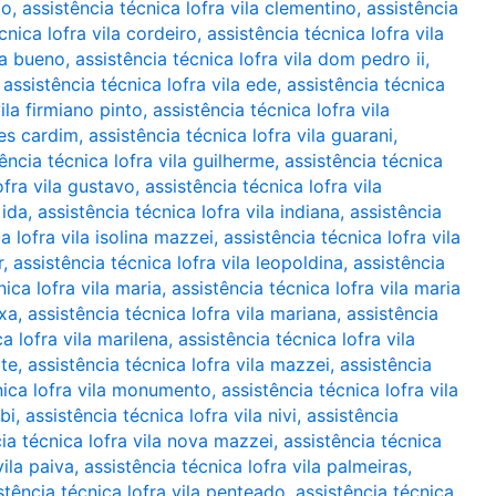
ão
,
assistência técnica lofra vila clementino
,
assistência
cnica lofra vila cordeiro
,
assistência técnica lofra vila
ha bueno
,
assistência técnica lofra vila dom pedro ii
,
,
assistência técnica lofra vila ede
,
assistência técnica
ila firmiano pinto
,
assistência técnica lofra vila
mes cardim
,
assistência técnica lofra vila guarani
,
ência técnica lofra vila guilherme
,
assistência técnica
ofra vila gustavo
,
assistência técnica lofra vila
 ida
,
assistência técnica lofra vila indiana
,
assistência
a lofra vila isolina mazzei
,
assistência técnica lofra vila
r
,
assistência técnica lofra vila leopoldina
,
assistência
nica lofra vila maria
,
assistência técnica lofra vila maria
ixa
,
assistência técnica lofra vila mariana
,
assistência
a lofra vila marilena
,
assistência técnica lofra vila
ote
,
assistência técnica lofra vila mazzei
,
assistência
nica lofra vila monumento
,
assistência técnica lofra vila
bi
,
assistência técnica lofra vila nivi
,
assistência
ia técnica lofra vila nova mazzei
,
assistência técnica
vila paiva
,
assistência técnica lofra vila palmeiras
,
stência técnica lofra vila penteado
,
assistência técnica