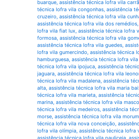
buarque
,
assistência técnica lofra vila carr
técnica lofra vila congonhas
,
assistência té
cruzeiro
,
assistência técnica lofra vila cun
assistência técnica lofra vila dos remédios
lofra vila fiat lux
,
assistência técnica lofra v
formosa
,
assistência técnica lofra vila go
assistência técnica lofra vila guedes
,
assist
lofra vila gumercindo
,
assistência técnica l
hamburguesa
,
assistência técnica lofra vila
técnica lofra vila ipojuca
,
assistência técnic
jaguara
,
assistência técnica lofra vila leono
técnica lofra vila madalena
,
assistência téc
alta
,
assistência técnica lofra vila maria ba
técnica lofra vila marieta
,
assistência técnic
marina
,
assistência técnica lofra vila masc
técnica lofra vila medeiros
,
assistência téc
morse
,
assistência técnica lofra vila morum
técnica lofra vila nova conceição
,
assistênc
lofra vila olímpia
,
assistência técnica lofra 
assistência técnica lofra vila pauliceia
,
assi