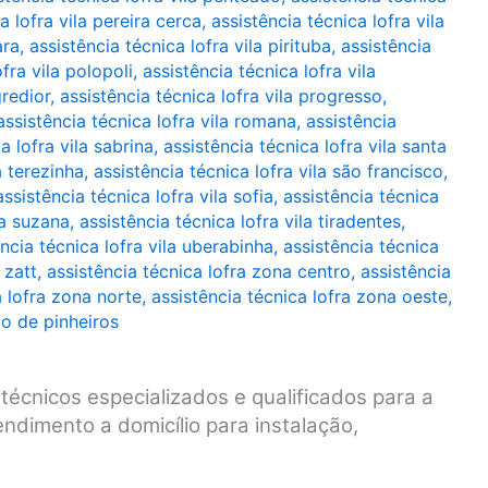
a lofra vila pereira cerca
,
assistência técnica lofra vila
ara
,
assistência técnica lofra vila pirituba
,
assistência
fra vila polopoli
,
assistência técnica lofra vila
gredior
,
assistência técnica lofra vila progresso
,
assistência técnica lofra vila romana
,
assistência
a lofra vila sabrina
,
assistência técnica lofra vila santa
a terezinha
,
assistência técnica lofra vila são francisco
,
assistência técnica lofra vila sofia
,
assistência técnica
la suzana
,
assistência técnica lofra vila tiradentes
,
ncia técnica lofra vila uberabinha
,
assistência técnica
 zatt
,
assistência técnica lofra zona centro
,
assistência
a lofra zona norte
,
assistência técnica lofra zona oeste
,
to de pinheiros
técnicos especializados e qualificados para a
ndimento a domicílio para instalação,