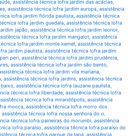
saúde
,
assistência técnica lofra jardim das acácias
,
tes
,
assistência técnica lofra jardim europa
,
assistência
nica lofra jardim flórida paulista
,
assistência técnica
técnica lofra jardim guedala
,
assistência técnica lofra
 jardim japão
,
assistência técnica lofra jardim leonor
,
sistência técnica lofra jardim mangalot
,
assistência
 técnica lofra jardim monte kemel
,
assistência técnica
ofra jardim paulista
,
assistência técnica lofra jardim
peri peri
,
assistência técnica lofra jardim prudência
,
ares
,
assistência técnica lofra jardim são bento
,
assistência técnica lofra jardim vila mariana
,
a
,
assistência técnica lofra jardins
,
assistência técnica
 baixo
,
assistência técnica lofra lauzane paulista
,
ncia técnica lofra liberdade
,
assistência técnica lofra
assistência técnica lofra mirandópolis
,
assistência
ofra mooca
,
assistência técnica lofra morro dos
,
assistência técnica lofra nossa senhora do o
,
ência técnica lofra paineiras do morumbi
,
assistência
cnica lofra paraíso
,
assistência técnica lofra paraíso do
istência técnica lofra parque da lapa
,
assistência