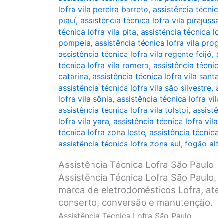
lofra vila pereira barreto
,
assistência técnic
piauí
,
assistência técnica lofra vila pirajuss
técnica lofra vila pita
,
assistência técnica lo
pompeia
,
assistência técnica lofra vila pro
assistência técnica lofra vila regente feijó
,
técnica lofra vila romero
,
assistência técnic
catarina
,
assistência técnica lofra vila sant
assistência técnica lofra vila são silvestre
,
lofra vila sônia
,
assistência técnica lofra vi
assistência técnica lofra vila tolstoi
,
assistê
lofra vila yara
,
assistência técnica lofra vila
técnica lofra zona leste
,
assistência técnic
assistência técnica lofra zona sul
,
fogão al
Assistência Técnica Lofra São Paulo
Assistência Técnica Lofra São Paulo, 
marca de eletrodomésticos Lofra, ate
conserto, conversão e manutenção.
Assistência Técnica Lofra São Paulo