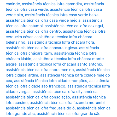
canindé
,
assistência técnica lofra carandiru
,
assistência
técnica lofra casa verde
,
assistência técnica lofra casa
verde alta
,
assistência técnica lofra casa verde baixa
,
assistência técnica lofra casa verde média
,
assistência
técnica lofra catumbi
,
assistência técnica lofra caxingui
,
assistência técnica lofra centro. assistência técnica lofra
cerqueira césar
,
assistência técnica lofra chácara
belenzinho
,
assistência técnica lofra chácara flora
,
assistência técnica lofra chácara inglesa. assistência
técnica lofra chácara itaim
,
assistência técnica lofra
chácara klabin
,
assistência técnica lofra chácara monte
alegre
,
assistência técnica lofra chácara santo antonio
,
assistência técnica lofra chora menino
,
assistência técnica
lofra cidade jardim
,
assistência técnica lofra cidade mãe do
céu
,
assistência técnica lofra cidade monções
,
assistência
técnica lofra cidade são francisco
,
assistência técnica lofra
cidade vargas
,
assistência técnica lofra city américa
,
assistência técnica lofra consolação
,
assistência técnica
lofra cursino
,
assistência técnica lofra fazenda morumbi
,
assistência técnica lofra freguesia do ó
,
assistência técnica
lofra grande abc
,
assistência técnica lofra grande são