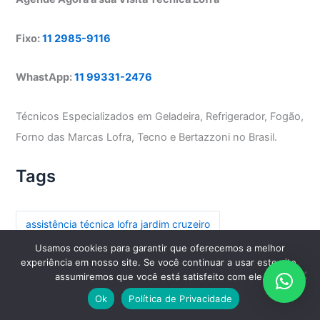
Fixo:
11 2985-9116
WhastApp:
11 99331-2476
Técnicos Especializados em Geladeira, Refrigerador, Fogão,
Forno das Marcas Lofra, Tecno e Bertazzoni no Brasil.
Tags
assistência técnica lofra jardim cruzeiro
Usamos cookies para garantir que oferecemos a melhor
assistência técnica lofra parada inglesa
experiência em nosso site. Se você continuar a usar este site,
assumiremos que você está satisfeito com ele.
assistência técnica lofra paraíso
Ok
Política de Privacidade
assistência técnica lofra paraíso do morumbi