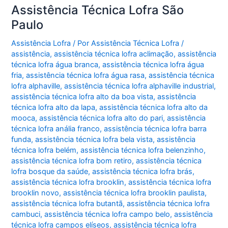
Assistência Técnica Lofra São
Paulo
Assistência Lofra
/ Por
Assistência Técnica Lofra
/
assistência
,
assistência técnica lofra aclimação
,
assistência
técnica lofra água branca
,
assistência técnica lofra água
fria
,
assistência técnica lofra água rasa
,
assistência técnica
lofra alphaville
,
assistência técnica lofra alphaville industrial
,
assistência técnica lofra alto da boa vista
,
assistência
técnica lofra alto da lapa
,
assistência técnica lofra alto da
mooca
,
assistência técnica lofra alto do pari
,
assistência
técnica lofra anália franco
,
assistência técnica lofra barra
funda
,
assistência técnica lofra bela vista
,
assistência
técnica lofra belém
,
assistência técnica lofra belenzinho
,
assistência técnica lofra bom retiro
,
assistência técnica
lofra bosque da saúde
,
assistência técnica lofra brás
,
assistência técnica lofra brooklin
,
assistência técnica lofra
brooklin novo
,
assistência técnica lofra brooklin paulista
,
assistência técnica lofra butantã
,
assistência técnica lofra
cambuci
,
assistência técnica lofra campo belo
,
assistência
técnica lofra campos elíseos
,
assistência técnica lofra