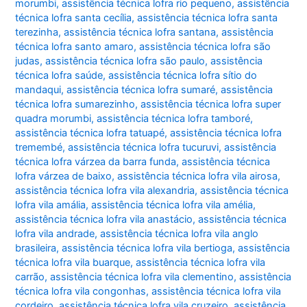
morumbi
,
assistência técnica lofra rio pequeno
,
assistência
técnica lofra santa cecília
,
assistência técnica lofra santa
terezinha
,
assistência técnica lofra santana
,
assistência
técnica lofra santo amaro
,
assistência técnica lofra são
judas
,
assistência técnica lofra são paulo
,
assistência
técnica lofra saúde
,
assistência técnica lofra sítio do
mandaqui
,
assistência técnica lofra sumaré
,
assistência
técnica lofra sumarezinho
,
assistência técnica lofra super
quadra morumbi
,
assistência técnica lofra tamboré
,
assistência técnica lofra tatuapé
,
assistência técnica lofra
tremembé
,
assistência técnica lofra tucuruvi
,
assistência
técnica lofra várzea da barra funda
,
assistência técnica
lofra várzea de baixo
,
assistência técnica lofra vila airosa
,
assistência técnica lofra vila alexandria
,
assistência técnica
lofra vila amália
,
assistência técnica lofra vila amélia
,
assistência técnica lofra vila anastácio
,
assistência técnica
lofra vila andrade
,
assistência técnica lofra vila anglo
brasileira
,
assistência técnica lofra vila bertioga
,
assistência
técnica lofra vila buarque
,
assistência técnica lofra vila
carrão
,
assistência técnica lofra vila clementino
,
assistência
técnica lofra vila congonhas
,
assistência técnica lofra vila
cordeiro
,
assistência técnica lofra vila cruzeiro
,
assistência