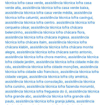
técnica lofra casa verde
,
assistência técnica lofra casa
verde alta
,
assistência técnica lofra casa verde baixa
,
assistência técnica lofra casa verde média
,
assistência
técnica lofra catumbi
,
assistência técnica lofra caxingui
,
assistência técnica lofra centro. assistência técnica lofra
cerqueira césar
,
assistência técnica lofra chácara
belenzinho
,
assistência técnica lofra chácara flora
,
assistência técnica lofra chácara inglesa. assistência
técnica lofra chácara itaim
,
assistência técnica lofra
chácara klabin
,
assistência técnica lofra chácara monte
alegre
,
assistência técnica lofra chácara santo antonio
,
assistência técnica lofra chora menino
,
assistência técnica
lofra cidade jardim
,
assistência técnica lofra cidade mãe do
céu
,
assistência técnica lofra cidade monções
,
assistência
técnica lofra cidade são francisco
,
assistência técnica lofra
cidade vargas
,
assistência técnica lofra city américa
,
assistência técnica lofra consolação
,
assistência técnica
lofra cursino
,
assistência técnica lofra fazenda morumbi
,
assistência técnica lofra freguesia do ó
,
assistência técnica
lofra grande abc
,
assistência técnica lofra grande são
paulo
,
assistência técnica lofra granja julieta
,
assistência