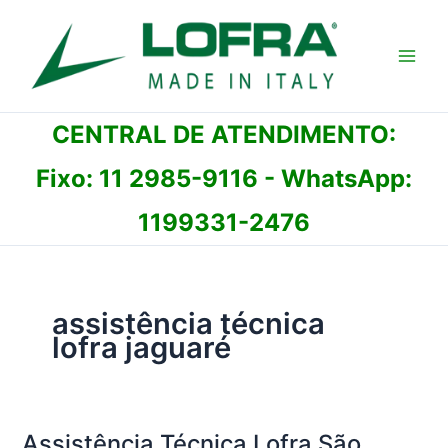
Ir
para
o
conteúdo
CENTRAL DE ATENDIMENTO:
Fixo:
11 2985-9116
- WhatsApp:
1199331-2476
assistência técnica
lofra jaguaré
Assistência Técnica Lofra São