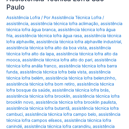
Paulo
Assistência Lofra
/ Por
Assistência Técnica Lofra
/
assistência
,
assistência técnica lofra aclimação
,
assistência
técnica lofra água branca
,
assistência técnica lofra água
fria
,
assistência técnica lofra água rasa
,
assistência técnica
lofra alphaville
,
assistência técnica lofra alphaville industrial
,
assistência técnica lofra alto da boa vista
,
assistência
técnica lofra alto da lapa
,
assistência técnica lofra alto da
mooca
,
assistência técnica lofra alto do pari
,
assistência
técnica lofra anália franco
,
assistência técnica lofra barra
funda
,
assistência técnica lofra bela vista
,
assistência
técnica lofra belém
,
assistência técnica lofra belenzinho
,
assistência técnica lofra bom retiro
,
assistência técnica
lofra bosque da saúde
,
assistência técnica lofra brás
,
assistência técnica lofra brooklin
,
assistência técnica lofra
brooklin novo
,
assistência técnica lofra brooklin paulista
,
assistência técnica lofra butantã
,
assistência técnica lofra
cambuci
,
assistência técnica lofra campo belo
,
assistência
técnica lofra campos elíseos
,
assistência técnica lofra
canindé
,
assistência técnica lofra carandiru
,
assistência