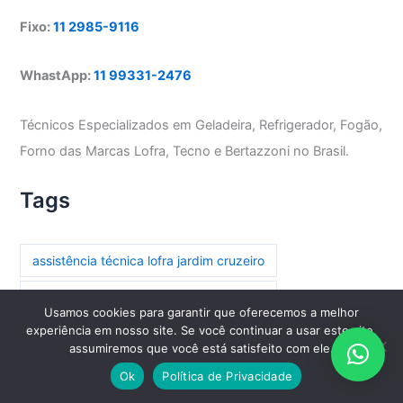
Fixo:
11 2985-9116
WhastApp:
11 99331-2476
Técnicos Especializados em Geladeira, Refrigerador, Fogão,
Forno das Marcas Lofra, Tecno e Bertazzoni no Brasil.
Tags
assistência técnica lofra jardim cruzeiro
assistência técnica lofra parada inglesa
Usamos cookies para garantir que oferecemos a melhor
experiência em nosso site. Se você continuar a usar este site,
assistência técnica lofra paraíso
assumiremos que você está satisfeito com ele.
assistência técnica lofra paraíso do morumbi
Ok
Política de Privacidade