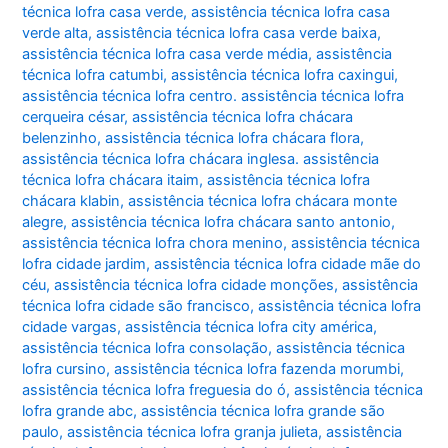
técnica lofra casa verde
,
assistência técnica lofra casa
verde alta
,
assistência técnica lofra casa verde baixa
,
assistência técnica lofra casa verde média
,
assistência
técnica lofra catumbi
,
assistência técnica lofra caxingui
,
assistência técnica lofra centro. assistência técnica lofra
cerqueira césar
,
assistência técnica lofra chácara
belenzinho
,
assistência técnica lofra chácara flora
,
assistência técnica lofra chácara inglesa. assistência
técnica lofra chácara itaim
,
assistência técnica lofra
chácara klabin
,
assistência técnica lofra chácara monte
alegre
,
assistência técnica lofra chácara santo antonio
,
assistência técnica lofra chora menino
,
assistência técnica
lofra cidade jardim
,
assistência técnica lofra cidade mãe do
céu
,
assistência técnica lofra cidade monções
,
assistência
técnica lofra cidade são francisco
,
assistência técnica lofra
cidade vargas
,
assistência técnica lofra city américa
,
assistência técnica lofra consolação
,
assistência técnica
lofra cursino
,
assistência técnica lofra fazenda morumbi
,
assistência técnica lofra freguesia do ó
,
assistência técnica
lofra grande abc
,
assistência técnica lofra grande são
paulo
,
assistência técnica lofra granja julieta
,
assistência