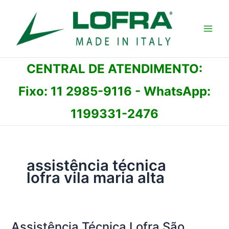
Ir
para
o
conteúdo
CENTRAL DE ATENDIMENTO:
Fixo:
11 2985-9116
- WhatsApp:
1199331-2476
assistência técnica
lofra vila maria alta
Assistência Técnica Lofra São