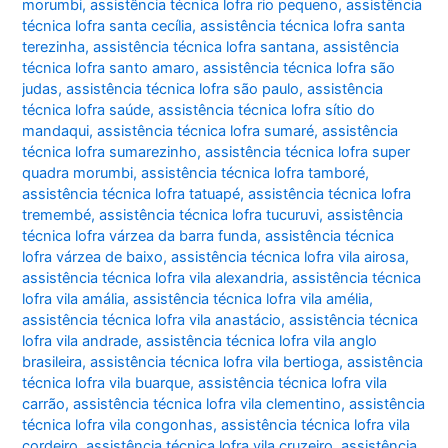
morumbi
,
assistência técnica lofra rio pequeno
,
assistência
técnica lofra santa cecília
,
assistência técnica lofra santa
terezinha
,
assistência técnica lofra santana
,
assistência
técnica lofra santo amaro
,
assistência técnica lofra são
judas
,
assistência técnica lofra são paulo
,
assistência
técnica lofra saúde
,
assistência técnica lofra sítio do
mandaqui
,
assistência técnica lofra sumaré
,
assistência
técnica lofra sumarezinho
,
assistência técnica lofra super
quadra morumbi
,
assistência técnica lofra tamboré
,
assistência técnica lofra tatuapé
,
assistência técnica lofra
tremembé
,
assistência técnica lofra tucuruvi
,
assistência
técnica lofra várzea da barra funda
,
assistência técnica
lofra várzea de baixo
,
assistência técnica lofra vila airosa
,
assistência técnica lofra vila alexandria
,
assistência técnica
lofra vila amália
,
assistência técnica lofra vila amélia
,
assistência técnica lofra vila anastácio
,
assistência técnica
lofra vila andrade
,
assistência técnica lofra vila anglo
brasileira
,
assistência técnica lofra vila bertioga
,
assistência
técnica lofra vila buarque
,
assistência técnica lofra vila
carrão
,
assistência técnica lofra vila clementino
,
assistência
técnica lofra vila congonhas
,
assistência técnica lofra vila
cordeiro
,
assistência técnica lofra vila cruzeiro
,
assistência