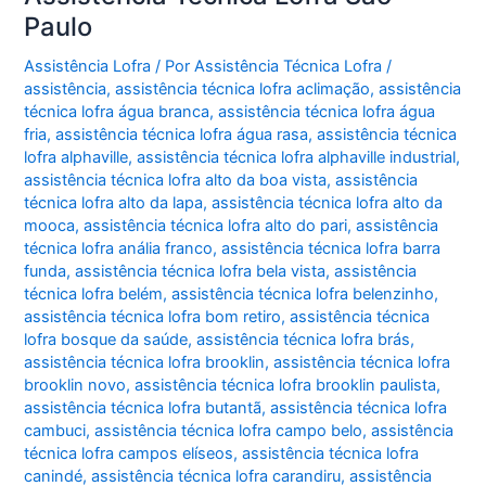
Paulo
Assistência Lofra
/ Por
Assistência Técnica Lofra
/
assistência
,
assistência técnica lofra aclimação
,
assistência
técnica lofra água branca
,
assistência técnica lofra água
fria
,
assistência técnica lofra água rasa
,
assistência técnica
lofra alphaville
,
assistência técnica lofra alphaville industrial
,
assistência técnica lofra alto da boa vista
,
assistência
técnica lofra alto da lapa
,
assistência técnica lofra alto da
mooca
,
assistência técnica lofra alto do pari
,
assistência
técnica lofra anália franco
,
assistência técnica lofra barra
funda
,
assistência técnica lofra bela vista
,
assistência
técnica lofra belém
,
assistência técnica lofra belenzinho
,
assistência técnica lofra bom retiro
,
assistência técnica
lofra bosque da saúde
,
assistência técnica lofra brás
,
assistência técnica lofra brooklin
,
assistência técnica lofra
brooklin novo
,
assistência técnica lofra brooklin paulista
,
assistência técnica lofra butantã
,
assistência técnica lofra
cambuci
,
assistência técnica lofra campo belo
,
assistência
técnica lofra campos elíseos
,
assistência técnica lofra
canindé
,
assistência técnica lofra carandiru
,
assistência