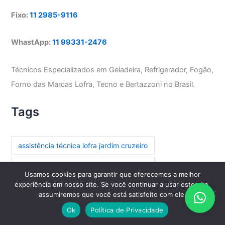
Fixo:
11 2985-9116
WhastApp:
11 99331-2476
Técnicos Especializados em Geladeira, Refrigerador, Fogão,
Forno das Marcas Lofra, Tecno e Bertazzoni no Brasil.
Tags
assistência técnica lofra jardim cruzeiro
assistência técnica lofra parada inglesa
Usamos cookies para garantir que oferecemos a melhor
experiência em nosso site. Se você continuar a usar este site,
assistência técnica lofra paraíso
assumiremos que você está satisfeito com ele.
assistência técnica lofra paraíso do morumbi
Ok
Política de Privacidade