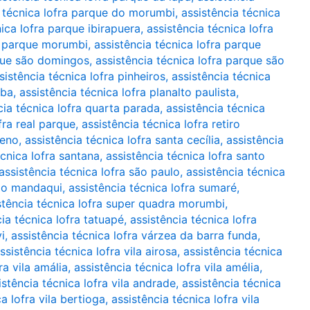
a técnica lofra parque do morumbi
,
assistência técnica
nica lofra parque ibirapuera
,
assistência técnica lofra
ra parque morumbi
,
assistência técnica lofra parque
rque são domingos
,
assistência técnica lofra parque são
sistência técnica lofra pinheiros
,
assistência técnica
uba
,
assistência técnica lofra planalto paulista
,
cia técnica lofra quarta parada
,
assistência técnica
fra real parque
,
assistência técnica lofra retiro
ueno
,
assistência técnica lofra santa cecília
,
assistência
écnica lofra santana
,
assistência técnica lofra santo
assistência técnica lofra são paulo
,
assistência técnica
 do mandaqui
,
assistência técnica lofra sumaré
,
stência técnica lofra super quadra morumbi
,
cia técnica lofra tatuapé
,
assistência técnica lofra
i
,
assistência técnica lofra várzea da barra funda
,
ssistência técnica lofra vila airosa
,
assistência técnica
ra vila amália
,
assistência técnica lofra vila amélia
,
istência técnica lofra vila andrade
,
assistência técnica
a lofra vila bertioga
,
assistência técnica lofra vila