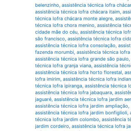
belenzinho
,
assistência técnica lofra chácar
assistência técnica lofra chácara itaim
,
ass
técnica lofra chácara monte alegre
,
assistê
técnica lofra chora menino
,
assistência téc
cidade mãe do céu
,
assistência técnica lo
são francisco
,
assistência técnica lofra ci
assistência técnica lofra consolação
,
assis
fazenda morumbi
,
assistência técnica lofr
assistência técnica lofra grande são paulo
técnica lofra granja viana
,
assistência técni
assistência técnica lofra horto florestal
,
ass
lofra imirim
,
assistência técnica lofra india
técnica lofra ipiranga
,
assistência técnica l
assistência técnica lofra jabaquara
,
assistê
jaguaré
,
assistência técnica lofra jardim a
assistência técnica lofra jardim ampliação
,
assistência técnica lofra jardim bonfiglioli
,
técnica lofra jardim colombo
,
assistência t
jardim cordeiro
,
assistência técnica lofra j