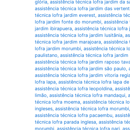
glória
,
assistência técnica lofra jardim da 
assistência técnica lofra jardim das verten
técnica lofra jardim everest
,
assistência téc
lofra jardim fonte do morumbi
,
assistência 
jardim ibirapuera
,
assistência técnica lofra
assistência técnica lofra jardim lusitânia
,
as
técnica lofra jardim marajoara
,
assistência
lofra jardim morumbi
,
assistência técnica l
paulistano
,
assistência técnica lofra jardim 
assistência técnica lofra jardim raposo tav
assistência técnica lofra jardim são paulo
,
assistência técnica lofra jardim vitoria regi
lofra lapa
,
assistência técnica lofra lapa de
assistência técnica lofra leopoldina
,
assistê
limão
,
assistência técnica lofra mandaqui
,
técnica lofra moema
,
assistência técnica l
ingleses
,
assistência técnica lofra morumbi
assistência técnica lofra pacaembu
,
assist
técnica lofra parada inglesa
,
assistência té
morumbi
,
assistência técnica lofra pari
,
ass