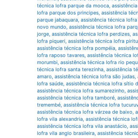
técnica lofra parque da mooca
,
assistênci
lofra parque dos principes
,
assistência téc
parque jabaquara
,
assistência técnica lof
novo mundo
,
assistência técnica lofra pa
jorge
,
assistência técnica lofra perdizes
,
as
lofra piqueri
,
assistência técnica lofra pirit
assistência técnica lofra pompéia
,
assistên
lofra raposo tavares
,
assistência técnica lo
morumbi
,
assistência técnica lofra rio peq
técnica lofra santa terezinha
,
assistência t
amaro
,
assistência técnica lofra são judas
,
lofra saúde
,
assistência técnica lofra sítio
assistência técnica lofra sumarezinho
,
assi
assistência técnica lofra tamboré
,
assistên
tremembé
,
assistência técnica lofra tucuruv
assistência técnica lofra várzea de baixo
,
a
lofra vila alexandria
,
assistência técnica lof
assistência técnica lofra vila anastácio
,
ass
lofra vila anglo brasileira
,
assistência técnic