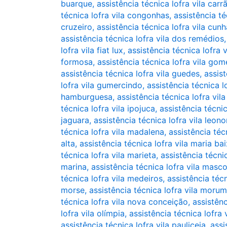
buarque
,
assistência técnica lofra vila carr
técnica lofra vila congonhas
,
assistência té
cruzeiro
,
assistência técnica lofra vila cun
assistência técnica lofra vila dos remédios
lofra vila fiat lux
,
assistência técnica lofra v
formosa
,
assistência técnica lofra vila go
assistência técnica lofra vila guedes
,
assist
lofra vila gumercindo
,
assistência técnica l
hamburguesa
,
assistência técnica lofra vila
técnica lofra vila ipojuca
,
assistência técnic
jaguara
,
assistência técnica lofra vila leono
técnica lofra vila madalena
,
assistência téc
alta
,
assistência técnica lofra vila maria ba
técnica lofra vila marieta
,
assistência técnic
marina
,
assistência técnica lofra vila masc
técnica lofra vila medeiros
,
assistência téc
morse
,
assistência técnica lofra vila morum
técnica lofra vila nova conceição
,
assistênc
lofra vila olímpia
,
assistência técnica lofra 
assistência técnica lofra vila pauliceia
,
assi