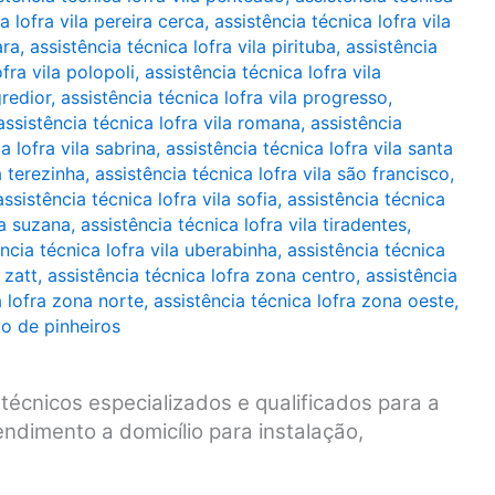
a lofra vila pereira cerca
,
assistência técnica lofra vila
ara
,
assistência técnica lofra vila pirituba
,
assistência
fra vila polopoli
,
assistência técnica lofra vila
gredior
,
assistência técnica lofra vila progresso
,
assistência técnica lofra vila romana
,
assistência
a lofra vila sabrina
,
assistência técnica lofra vila santa
a terezinha
,
assistência técnica lofra vila são francisco
,
assistência técnica lofra vila sofia
,
assistência técnica
la suzana
,
assistência técnica lofra vila tiradentes
,
ncia técnica lofra vila uberabinha
,
assistência técnica
 zatt
,
assistência técnica lofra zona centro
,
assistência
a lofra zona norte
,
assistência técnica lofra zona oeste
,
to de pinheiros
técnicos especializados e qualificados para a
ndimento a domicílio para instalação,