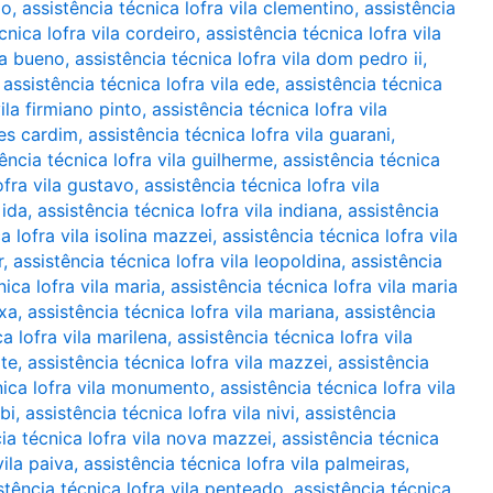
ão
,
assistência técnica lofra vila clementino
,
assistência
cnica lofra vila cordeiro
,
assistência técnica lofra vila
ha bueno
,
assistência técnica lofra vila dom pedro ii
,
,
assistência técnica lofra vila ede
,
assistência técnica
ila firmiano pinto
,
assistência técnica lofra vila
mes cardim
,
assistência técnica lofra vila guarani
,
ência técnica lofra vila guilherme
,
assistência técnica
ofra vila gustavo
,
assistência técnica lofra vila
 ida
,
assistência técnica lofra vila indiana
,
assistência
a lofra vila isolina mazzei
,
assistência técnica lofra vila
r
,
assistência técnica lofra vila leopoldina
,
assistência
nica lofra vila maria
,
assistência técnica lofra vila maria
ixa
,
assistência técnica lofra vila mariana
,
assistência
a lofra vila marilena
,
assistência técnica lofra vila
ote
,
assistência técnica lofra vila mazzei
,
assistência
nica lofra vila monumento
,
assistência técnica lofra vila
bi
,
assistência técnica lofra vila nivi
,
assistência
ia técnica lofra vila nova mazzei
,
assistência técnica
vila paiva
,
assistência técnica lofra vila palmeiras
,
stência técnica lofra vila penteado
,
assistência técnica