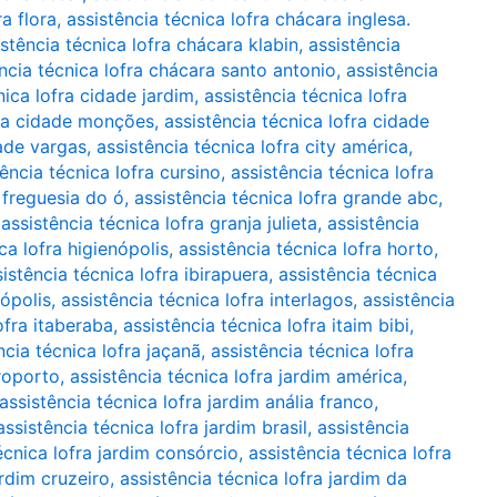
a flora
,
assistência técnica lofra chácara inglesa.
istência técnica lofra chácara klabin
,
assistência
ncia técnica lofra chácara santo antonio
,
assistência
nica lofra cidade jardim
,
assistência técnica lofra
fra cidade monções
,
assistência técnica lofra cidade
dade vargas
,
assistência técnica lofra city américa
,
tência técnica lofra cursino
,
assistência técnica lofra
a freguesia do ó
,
assistência técnica lofra grande abc
,
,
assistência técnica lofra granja julieta
,
assistência
ca lofra higienópolis
,
assistência técnica lofra horto
,
istência técnica lofra ibirapuera
,
assistência técnica
nópolis
,
assistência técnica lofra interlagos
,
assistência
ofra itaberaba
,
assistência técnica lofra itaim bibi
,
ncia técnica lofra jaçanã
,
assistência técnica lofra
eroporto
,
assistência técnica lofra jardim américa
,
assistência técnica lofra jardim anália franco
,
assistência técnica lofra jardim brasil
,
assistência
écnica lofra jardim consórcio
,
assistência técnica lofra
ardim cruzeiro
,
assistência técnica lofra jardim da