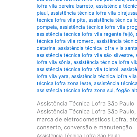
lofra vila pereira barreto
,
assistência técnic
piauí
,
assistência técnica lofra vila pirajuss
técnica lofra vila pita
,
assistência técnica lo
pompeia
,
assistência técnica lofra vila pro
assistência técnica lofra vila regente feijó
,
técnica lofra vila romero
,
assistência técnic
catarina
,
assistência técnica lofra vila sant
assistência técnica lofra vila são silvestre
,
lofra vila sônia
,
assistência técnica lofra vi
assistência técnica lofra vila tolstoi
,
assistê
lofra vila yara
,
assistência técnica lofra vila
técnica lofra zona leste
,
assistência técnic
assistência técnica lofra zona sul
,
fogão al
Assistência Técnica Lofra São Paulo
Assistência Técnica Lofra São Paulo, 
marca de eletrodomésticos Lofra, ate
conserto, conversão e manutenção.
Assistência Técnica Lofra São Paulo