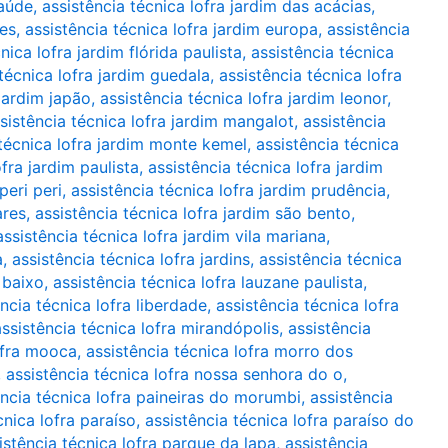
saúde
,
assistência técnica lofra jardim das acácias
,
tes
,
assistência técnica lofra jardim europa
,
assistência
nica lofra jardim flórida paulista
,
assistência técnica
técnica lofra jardim guedala
,
assistência técnica lofra
 jardim japão
,
assistência técnica lofra jardim leonor
,
sistência técnica lofra jardim mangalot
,
assistência
 técnica lofra jardim monte kemel
,
assistência técnica
ofra jardim paulista
,
assistência técnica lofra jardim
peri peri
,
assistência técnica lofra jardim prudência
,
ares
,
assistência técnica lofra jardim são bento
,
assistência técnica lofra jardim vila mariana
,
a
,
assistência técnica lofra jardins
,
assistência técnica
 baixo
,
assistência técnica lofra lauzane paulista
,
ncia técnica lofra liberdade
,
assistência técnica lofra
assistência técnica lofra mirandópolis
,
assistência
ofra mooca
,
assistência técnica lofra morro dos
,
assistência técnica lofra nossa senhora do o
,
ência técnica lofra paineiras do morumbi
,
assistência
cnica lofra paraíso
,
assistência técnica lofra paraíso do
istência técnica lofra parque da lapa
,
assistência