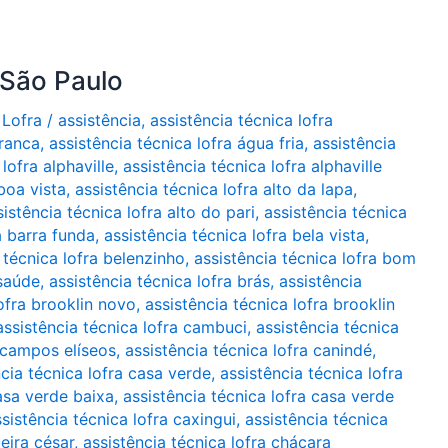
 São Paulo
 Lofra
/
assistência
,
assistência técnica lofra
branca
,
assistência técnica lofra água fria
,
assistência
lofra alphaville
,
assistência técnica lofra alphaville
boa vista
,
assistência técnica lofra alto da lapa
,
sistência técnica lofra alto do pari
,
assistência técnica
a barra funda
,
assistência técnica lofra bela vista
,
 técnica lofra belenzinho
,
assistência técnica lofra bom
 saúde
,
assistência técnica lofra brás
,
assistência
lofra brooklin novo
,
assistência técnica lofra brooklin
assistência técnica lofra cambuci
,
assistência técnica
a campos elíseos
,
assistência técnica lofra canindé
,
ncia técnica lofra casa verde
,
assistência técnica lofra
casa verde baixa
,
assistência técnica lofra casa verde
sistência técnica lofra caxingui
,
assistência técnica
ueira césar
,
assistência técnica lofra chácara