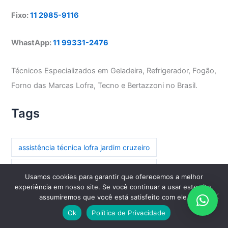
Fixo:
11 2985-9116
WhastApp:
11 99331-2476
Técnicos Especializados em Geladeira, Refrigerador, Fogão,
Forno das Marcas Lofra, Tecno e Bertazzoni no Brasil.
Tags
assistência técnica lofra jardim cruzeiro
assistência técnica lofra parada inglesa
Usamos cookies para garantir que oferecemos a melhor
experiência em nosso site. Se você continuar a usar este site,
assistência técnica lofra paraíso
assumiremos que você está satisfeito com ele.
assistência técnica lofra paraíso do morumbi
Ok
Política de Privacidade