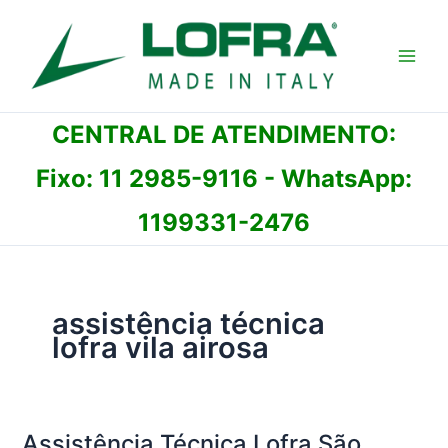
Ir
para
o
conteúdo
CENTRAL DE ATENDIMENTO:
Fixo:
11 2985-9116
- WhatsApp:
1199331-2476
assistência técnica
lofra vila airosa
Assistência Técnica Lofra São