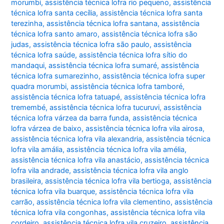
morumbi
,
assistência técnica lofra rio pequeno
,
assistência
técnica lofra santa cecília
,
assistência técnica lofra santa
terezinha
,
assistência técnica lofra santana
,
assistência
técnica lofra santo amaro
,
assistência técnica lofra são
judas
,
assistência técnica lofra são paulo
,
assistência
técnica lofra saúde
,
assistência técnica lofra sítio do
mandaqui
,
assistência técnica lofra sumaré
,
assistência
técnica lofra sumarezinho
,
assistência técnica lofra super
quadra morumbi
,
assistência técnica lofra tamboré
,
assistência técnica lofra tatuapé
,
assistência técnica lofra
tremembé
,
assistência técnica lofra tucuruvi
,
assistência
técnica lofra várzea da barra funda
,
assistência técnica
lofra várzea de baixo
,
assistência técnica lofra vila airosa
,
assistência técnica lofra vila alexandria
,
assistência técnica
lofra vila amália
,
assistência técnica lofra vila amélia
,
assistência técnica lofra vila anastácio
,
assistência técnica
lofra vila andrade
,
assistência técnica lofra vila anglo
brasileira
,
assistência técnica lofra vila bertioga
,
assistência
técnica lofra vila buarque
,
assistência técnica lofra vila
carrão
,
assistência técnica lofra vila clementino
,
assistência
técnica lofra vila congonhas
,
assistência técnica lofra vila
cordeiro
,
assistência técnica lofra vila cruzeiro
,
assistência