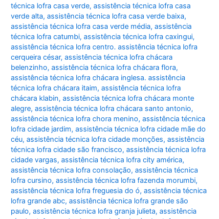
técnica lofra casa verde
,
assistência técnica lofra casa
verde alta
,
assistência técnica lofra casa verde baixa
,
assistência técnica lofra casa verde média
,
assistência
técnica lofra catumbi
,
assistência técnica lofra caxingui
,
assistência técnica lofra centro. assistência técnica lofra
cerqueira césar
,
assistência técnica lofra chácara
belenzinho
,
assistência técnica lofra chácara flora
,
assistência técnica lofra chácara inglesa. assistência
técnica lofra chácara itaim
,
assistência técnica lofra
chácara klabin
,
assistência técnica lofra chácara monte
alegre
,
assistência técnica lofra chácara santo antonio
,
assistência técnica lofra chora menino
,
assistência técnica
lofra cidade jardim
,
assistência técnica lofra cidade mãe do
céu
,
assistência técnica lofra cidade monções
,
assistência
técnica lofra cidade são francisco
,
assistência técnica lofra
cidade vargas
,
assistência técnica lofra city américa
,
assistência técnica lofra consolação
,
assistência técnica
lofra cursino
,
assistência técnica lofra fazenda morumbi
,
assistência técnica lofra freguesia do ó
,
assistência técnica
lofra grande abc
,
assistência técnica lofra grande são
paulo
,
assistência técnica lofra granja julieta
,
assistência