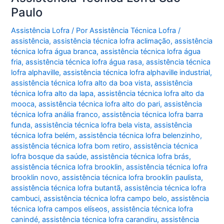
Paulo
Assistência Lofra
/ Por
Assistência Técnica Lofra
/
assistência
,
assistência técnica lofra aclimação
,
assistência
técnica lofra água branca
,
assistência técnica lofra água
fria
,
assistência técnica lofra água rasa
,
assistência técnica
lofra alphaville
,
assistência técnica lofra alphaville industrial
,
assistência técnica lofra alto da boa vista
,
assistência
técnica lofra alto da lapa
,
assistência técnica lofra alto da
mooca
,
assistência técnica lofra alto do pari
,
assistência
técnica lofra anália franco
,
assistência técnica lofra barra
funda
,
assistência técnica lofra bela vista
,
assistência
técnica lofra belém
,
assistência técnica lofra belenzinho
,
assistência técnica lofra bom retiro
,
assistência técnica
lofra bosque da saúde
,
assistência técnica lofra brás
,
assistência técnica lofra brooklin
,
assistência técnica lofra
brooklin novo
,
assistência técnica lofra brooklin paulista
,
assistência técnica lofra butantã
,
assistência técnica lofra
cambuci
,
assistência técnica lofra campo belo
,
assistência
técnica lofra campos elíseos
,
assistência técnica lofra
canindé
,
assistência técnica lofra carandiru
,
assistência