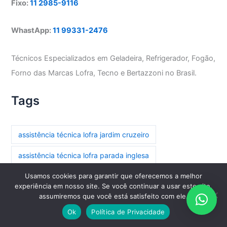
Fixo:
11 2985-9116
WhastApp:
11 99331-2476
Técnicos Especializados em Geladeira, Refrigerador, Fogão,
Forno das Marcas Lofra, Tecno e Bertazzoni no Brasil.
Tags
assistência técnica lofra jardim cruzeiro
assistência técnica lofra parada inglesa
Usamos cookies para garantir que oferecemos a melhor
assistência técnica lofra paraíso
experiência em nosso site. Se você continuar a usar este site,
assumiremos que você está satisfeito com ele.
assistência técnica lofra paraíso do morumbi
Ok
Política de Privacidade
assistência técnica lofra pari