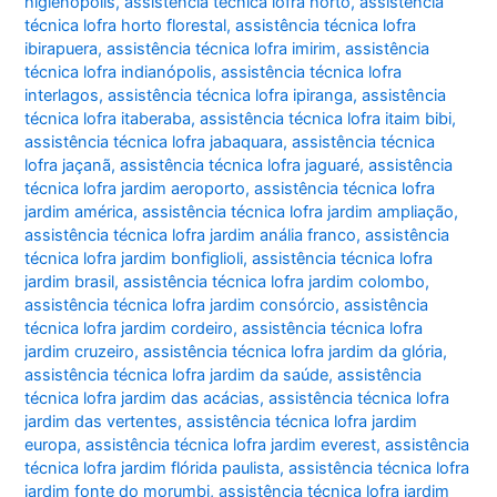
higienópolis
,
assistência técnica lofra horto
,
assistência
técnica lofra horto florestal
,
assistência técnica lofra
ibirapuera
,
assistência técnica lofra imirim
,
assistência
técnica lofra indianópolis
,
assistência técnica lofra
interlagos
,
assistência técnica lofra ipiranga
,
assistência
técnica lofra itaberaba
,
assistência técnica lofra itaim bibi
,
assistência técnica lofra jabaquara
,
assistência técnica
lofra jaçanã
,
assistência técnica lofra jaguaré
,
assistência
técnica lofra jardim aeroporto
,
assistência técnica lofra
jardim américa
,
assistência técnica lofra jardim ampliação
,
assistência técnica lofra jardim anália franco
,
assistência
técnica lofra jardim bonfiglioli
,
assistência técnica lofra
jardim brasil
,
assistência técnica lofra jardim colombo
,
assistência técnica lofra jardim consórcio
,
assistência
técnica lofra jardim cordeiro
,
assistência técnica lofra
jardim cruzeiro
,
assistência técnica lofra jardim da glória
,
assistência técnica lofra jardim da saúde
,
assistência
técnica lofra jardim das acácias
,
assistência técnica lofra
jardim das vertentes
,
assistência técnica lofra jardim
europa
,
assistência técnica lofra jardim everest
,
assistência
técnica lofra jardim flórida paulista
,
assistência técnica lofra
jardim fonte do morumbi
,
assistência técnica lofra jardim