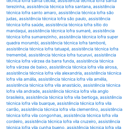
técnica lofra santa cecília
,
assistência técnica lofra santa
terezinha
,
assistência técnica lofra santana
,
assistência
técnica lofra santo amaro
,
assistência técnica lofra são
judas
,
assistência técnica lofra são paulo
,
assistência
técnica lofra saúde
,
assistência técnica lofra sítio do
mandaqui
,
assistência técnica lofra sumaré
,
assistência
técnica lofra sumarezinho
,
assistência técnica lofra super
quadra morumbi
,
assistência técnica lofra tamboré
,
assistência técnica lofra tatuapé
,
assistência técnica lofra
tremembé
,
assistência técnica lofra tucuruvi
,
assistência
técnica lofra várzea da barra funda
,
assistência técnica
lofra várzea de baixo
,
assistência técnica lofra vila airosa
,
assistência técnica lofra vila alexandria
,
assistência técnica
lofra vila amália
,
assistência técnica lofra vila amélia
,
assistência técnica lofra vila anastácio
,
assistência técnica
lofra vila andrade
,
assistência técnica lofra vila anglo
brasileira
,
assistência técnica lofra vila bertioga
,
assistência
técnica lofra vila buarque
,
assistência técnica lofra vila
carrão
,
assistência técnica lofra vila clementino
,
assistência
técnica lofra vila congonhas
,
assistência técnica lofra vila
cordeiro
,
assistência técnica lofra vila cruzeiro
,
assistência
técnica lofra vila cunha bueno
,
assistência técnica lofra vila