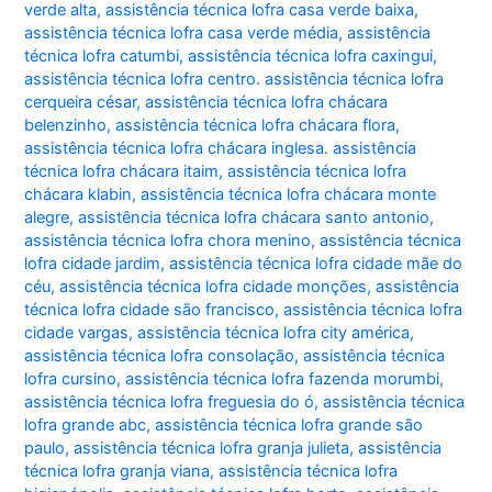
verde alta
,
assistência técnica lofra casa verde baixa
,
assistência técnica lofra casa verde média
,
assistência
técnica lofra catumbi
,
assistência técnica lofra caxingui
,
assistência técnica lofra centro. assistência técnica lofra
cerqueira césar
,
assistência técnica lofra chácara
belenzinho
,
assistência técnica lofra chácara flora
,
assistência técnica lofra chácara inglesa. assistência
técnica lofra chácara itaim
,
assistência técnica lofra
chácara klabin
,
assistência técnica lofra chácara monte
alegre
,
assistência técnica lofra chácara santo antonio
,
assistência técnica lofra chora menino
,
assistência técnica
lofra cidade jardim
,
assistência técnica lofra cidade mãe do
céu
,
assistência técnica lofra cidade monções
,
assistência
técnica lofra cidade são francisco
,
assistência técnica lofra
cidade vargas
,
assistência técnica lofra city américa
,
assistência técnica lofra consolação
,
assistência técnica
lofra cursino
,
assistência técnica lofra fazenda morumbi
,
assistência técnica lofra freguesia do ó
,
assistência técnica
lofra grande abc
,
assistência técnica lofra grande são
paulo
,
assistência técnica lofra granja julieta
,
assistência
técnica lofra granja viana
,
assistência técnica lofra