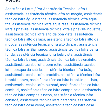
Paulo
Assistência Lofra
/ Por
Assistência Técnica Lofra
/
assistência
,
assistência técnica lofra aclimação
,
assistência
técnica lofra água branca
,
assistência técnica lofra água
fria
,
assistência técnica lofra água rasa
,
assistência técnica
lofra alphaville
,
assistência técnica lofra alphaville industrial
,
assistência técnica lofra alto da boa vista
,
assistência
técnica lofra alto da lapa
,
assistência técnica lofra alto da
mooca
,
assistência técnica lofra alto do pari
,
assistência
técnica lofra anália franco
,
assistência técnica lofra barra
funda
,
assistência técnica lofra bela vista
,
assistência
técnica lofra belém
,
assistência técnica lofra belenzinho
,
assistência técnica lofra bom retiro
,
assistência técnica
lofra bosque da saúde
,
assistência técnica lofra brás
,
assistência técnica lofra brooklin
,
assistência técnica lofra
brooklin novo
,
assistência técnica lofra brooklin paulista
,
assistência técnica lofra butantã
,
assistência técnica lofra
cambuci
,
assistência técnica lofra campo belo
,
assistência
técnica lofra campos elíseos
,
assistência técnica lofra
canindé
,
assistência técnica lofra carandiru
,
assistência
técnica lofra casa verde
,
assistência técnica lofra casa