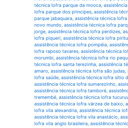
técnica lofra parque da mooca
,
assistênci
lofra parque dos principes
,
assistência téc
parque jabaquara
,
assistência técnica lof
novo mundo
,
assistência técnica lofra pa
jorge
,
assistência técnica lofra perdizes
,
as
lofra piqueri
,
assistência técnica lofra pirit
assistência técnica lofra pompéia
,
assistên
lofra raposo tavares
,
assistência técnica lo
morumbi
,
assistência técnica lofra rio peq
técnica lofra santa terezinha
,
assistência t
amaro
,
assistência técnica lofra são judas
,
lofra saúde
,
assistência técnica lofra sítio
assistência técnica lofra sumarezinho
,
assi
assistência técnica lofra tamboré
,
assistên
tremembé
,
assistência técnica lofra tucuruv
assistência técnica lofra várzea de baixo
,
a
lofra vila alexandria
,
assistência técnica lof
assistência técnica lofra vila anastácio
,
ass
lofra vila anglo brasileira
,
assistência técnic