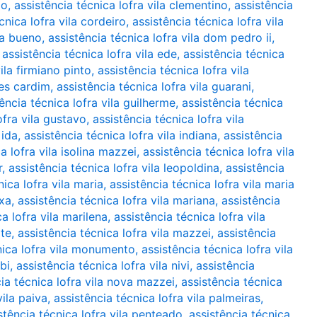
ão
,
assistência técnica lofra vila clementino
,
assistência
cnica lofra vila cordeiro
,
assistência técnica lofra vila
ha bueno
,
assistência técnica lofra vila dom pedro ii
,
,
assistência técnica lofra vila ede
,
assistência técnica
ila firmiano pinto
,
assistência técnica lofra vila
mes cardim
,
assistência técnica lofra vila guarani
,
ência técnica lofra vila guilherme
,
assistência técnica
ofra vila gustavo
,
assistência técnica lofra vila
 ida
,
assistência técnica lofra vila indiana
,
assistência
a lofra vila isolina mazzei
,
assistência técnica lofra vila
r
,
assistência técnica lofra vila leopoldina
,
assistência
nica lofra vila maria
,
assistência técnica lofra vila maria
ixa
,
assistência técnica lofra vila mariana
,
assistência
a lofra vila marilena
,
assistência técnica lofra vila
ote
,
assistência técnica lofra vila mazzei
,
assistência
nica lofra vila monumento
,
assistência técnica lofra vila
bi
,
assistência técnica lofra vila nivi
,
assistência
ia técnica lofra vila nova mazzei
,
assistência técnica
vila paiva
,
assistência técnica lofra vila palmeiras
,
stência técnica lofra vila penteado
,
assistência técnica