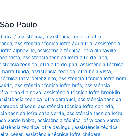
 São Paulo
 Lofra
/
assistência
,
assistência técnica lofra
branca
,
assistência técnica lofra água fria
,
assistência
lofra alphaville
,
assistência técnica lofra alphaville
boa vista
,
assistência técnica lofra alto da lapa
,
sistência técnica lofra alto do pari
,
assistência técnica
a barra funda
,
assistência técnica lofra bela vista
,
 técnica lofra belenzinho
,
assistência técnica lofra bom
 saúde
,
assistência técnica lofra brás
,
assistência
lofra brooklin novo
,
assistência técnica lofra brooklin
assistência técnica lofra cambuci
,
assistência técnica
a campos elíseos
,
assistência técnica lofra canindé
,
ncia técnica lofra casa verde
,
assistência técnica lofra
casa verde baixa
,
assistência técnica lofra casa verde
sistência técnica lofra caxingui
,
assistência técnica
ueira césar
,
assistência técnica lofra chácara