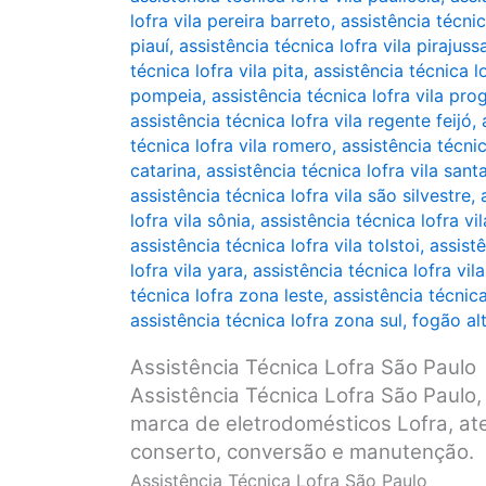
lofra vila pereira barreto
,
assistência técnic
piauí
,
assistência técnica lofra vila pirajuss
técnica lofra vila pita
,
assistência técnica lo
pompeia
,
assistência técnica lofra vila pro
assistência técnica lofra vila regente feijó
,
técnica lofra vila romero
,
assistência técnic
catarina
,
assistência técnica lofra vila sant
assistência técnica lofra vila são silvestre
,
lofra vila sônia
,
assistência técnica lofra vi
assistência técnica lofra vila tolstoi
,
assistê
lofra vila yara
,
assistência técnica lofra vila
técnica lofra zona leste
,
assistência técnic
assistência técnica lofra zona sul
,
fogão al
Assistência Técnica Lofra São Paulo
Assistência Técnica Lofra São Paulo, 
marca de eletrodomésticos Lofra, ate
conserto, conversão e manutenção.
Assistência Técnica Lofra São Paulo