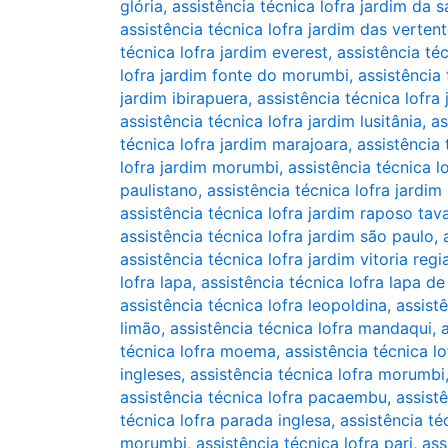
glória
,
assistência técnica lofra jardim da 
assistência técnica lofra jardim das verten
técnica lofra jardim everest
,
assistência téc
lofra jardim fonte do morumbi
,
assistência 
jardim ibirapuera
,
assistência técnica lofra
assistência técnica lofra jardim lusitânia
,
as
técnica lofra jardim marajoara
,
assistência
lofra jardim morumbi
,
assistência técnica l
paulistano
,
assistência técnica lofra jardim 
assistência técnica lofra jardim raposo tav
assistência técnica lofra jardim são paulo
,
assistência técnica lofra jardim vitoria regi
lofra lapa
,
assistência técnica lofra lapa de
assistência técnica lofra leopoldina
,
assistê
limão
,
assistência técnica lofra mandaqui
,
técnica lofra moema
,
assistência técnica l
ingleses
,
assistência técnica lofra morumbi
assistência técnica lofra pacaembu
,
assist
técnica lofra parada inglesa
,
assistência té
morumbi
,
assistência técnica lofra pari
,
ass