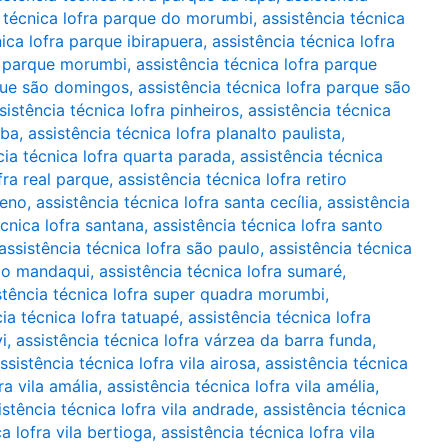
a técnica lofra parque do morumbi
,
assistência técnica
nica lofra parque ibirapuera
,
assistência técnica lofra
ra parque morumbi
,
assistência técnica lofra parque
rque são domingos
,
assistência técnica lofra parque são
sistência técnica lofra pinheiros
,
assistência técnica
uba
,
assistência técnica lofra planalto paulista
,
cia técnica lofra quarta parada
,
assistência técnica
fra real parque
,
assistência técnica lofra retiro
ueno
,
assistência técnica lofra santa cecília
,
assistência
écnica lofra santana
,
assistência técnica lofra santo
assistência técnica lofra são paulo
,
assistência técnica
 do mandaqui
,
assistência técnica lofra sumaré
,
stência técnica lofra super quadra morumbi
,
cia técnica lofra tatuapé
,
assistência técnica lofra
i
,
assistência técnica lofra várzea da barra funda
,
ssistência técnica lofra vila airosa
,
assistência técnica
ra vila amália
,
assistência técnica lofra vila amélia
,
istência técnica lofra vila andrade
,
assistência técnica
a lofra vila bertioga
,
assistência técnica lofra vila