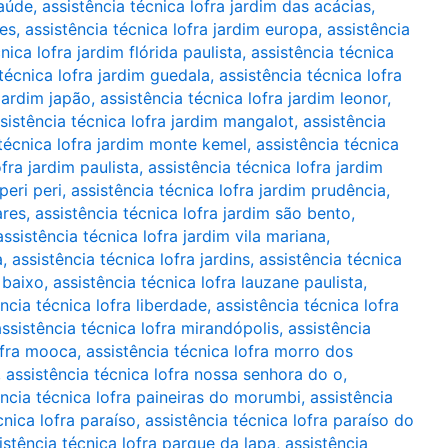
saúde
,
assistência técnica lofra jardim das acácias
,
tes
,
assistência técnica lofra jardim europa
,
assistência
nica lofra jardim flórida paulista
,
assistência técnica
técnica lofra jardim guedala
,
assistência técnica lofra
 jardim japão
,
assistência técnica lofra jardim leonor
,
sistência técnica lofra jardim mangalot
,
assistência
 técnica lofra jardim monte kemel
,
assistência técnica
ofra jardim paulista
,
assistência técnica lofra jardim
peri peri
,
assistência técnica lofra jardim prudência
,
ares
,
assistência técnica lofra jardim são bento
,
assistência técnica lofra jardim vila mariana
,
a
,
assistência técnica lofra jardins
,
assistência técnica
 baixo
,
assistência técnica lofra lauzane paulista
,
ncia técnica lofra liberdade
,
assistência técnica lofra
assistência técnica lofra mirandópolis
,
assistência
ofra mooca
,
assistência técnica lofra morro dos
,
assistência técnica lofra nossa senhora do o
,
ência técnica lofra paineiras do morumbi
,
assistência
cnica lofra paraíso
,
assistência técnica lofra paraíso do
istência técnica lofra parque da lapa
,
assistência