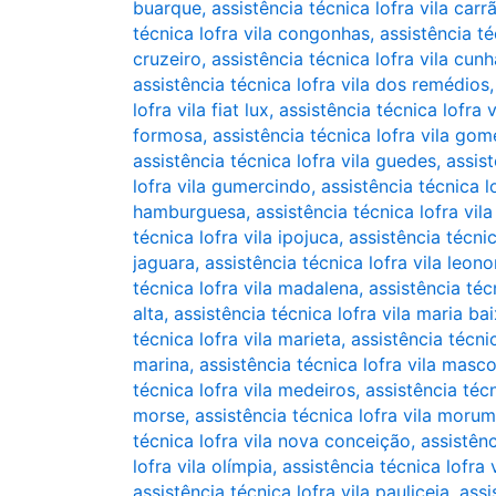
buarque
,
assistência técnica lofra vila carr
técnica lofra vila congonhas
,
assistência té
cruzeiro
,
assistência técnica lofra vila cun
assistência técnica lofra vila dos remédios
lofra vila fiat lux
,
assistência técnica lofra v
formosa
,
assistência técnica lofra vila go
assistência técnica lofra vila guedes
,
assist
lofra vila gumercindo
,
assistência técnica l
hamburguesa
,
assistência técnica lofra vila
técnica lofra vila ipojuca
,
assistência técnic
jaguara
,
assistência técnica lofra vila leono
técnica lofra vila madalena
,
assistência téc
alta
,
assistência técnica lofra vila maria ba
técnica lofra vila marieta
,
assistência técnic
marina
,
assistência técnica lofra vila masc
técnica lofra vila medeiros
,
assistência téc
morse
,
assistência técnica lofra vila morum
técnica lofra vila nova conceição
,
assistênc
lofra vila olímpia
,
assistência técnica lofra 
assistência técnica lofra vila pauliceia
,
assi