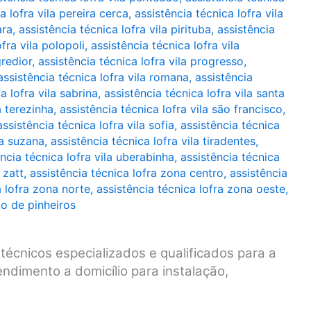
a lofra vila pereira cerca
,
assistência técnica lofra vila
ara
,
assistência técnica lofra vila pirituba
,
assistência
fra vila polopoli
,
assistência técnica lofra vila
gredior
,
assistência técnica lofra vila progresso
,
assistência técnica lofra vila romana
,
assistência
a lofra vila sabrina
,
assistência técnica lofra vila santa
a terezinha
,
assistência técnica lofra vila são francisco
,
assistência técnica lofra vila sofia
,
assistência técnica
la suzana
,
assistência técnica lofra vila tiradentes
,
ncia técnica lofra vila uberabinha
,
assistência técnica
 zatt
,
assistência técnica lofra zona centro
,
assistência
a lofra zona norte
,
assistência técnica lofra zona oeste
,
to de pinheiros
técnicos especializados e qualificados para a
ndimento a domicílio para instalação,