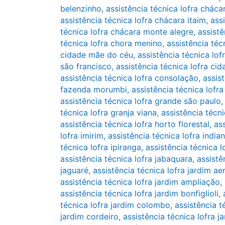
belenzinho
,
assistência técnica lofra chácar
assistência técnica lofra chácara itaim
,
ass
técnica lofra chácara monte alegre
,
assistê
técnica lofra chora menino
,
assistência téc
cidade mãe do céu
,
assistência técnica lo
são francisco
,
assistência técnica lofra ci
assistência técnica lofra consolação
,
assis
fazenda morumbi
,
assistência técnica lofr
assistência técnica lofra grande são paulo
técnica lofra granja viana
,
assistência técni
assistência técnica lofra horto florestal
,
ass
lofra imirim
,
assistência técnica lofra india
técnica lofra ipiranga
,
assistência técnica l
assistência técnica lofra jabaquara
,
assistê
jaguaré
,
assistência técnica lofra jardim a
assistência técnica lofra jardim ampliação
,
assistência técnica lofra jardim bonfiglioli
,
técnica lofra jardim colombo
,
assistência t
jardim cordeiro
,
assistência técnica lofra j