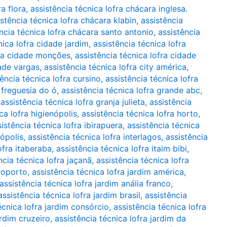
a flora
,
assistência técnica lofra chácara inglesa.
istência técnica lofra chácara klabin
,
assistência
ncia técnica lofra chácara santo antonio
,
assistência
nica lofra cidade jardim
,
assistência técnica lofra
fra cidade monções
,
assistência técnica lofra cidade
dade vargas
,
assistência técnica lofra city américa
,
tência técnica lofra cursino
,
assistência técnica lofra
a freguesia do ó
,
assistência técnica lofra grande abc
,
,
assistência técnica lofra granja julieta
,
assistência
ca lofra higienópolis
,
assistência técnica lofra horto
,
istência técnica lofra ibirapuera
,
assistência técnica
nópolis
,
assistência técnica lofra interlagos
,
assistência
ofra itaberaba
,
assistência técnica lofra itaim bibi
,
ncia técnica lofra jaçanã
,
assistência técnica lofra
eroporto
,
assistência técnica lofra jardim américa
,
assistência técnica lofra jardim anália franco
,
assistência técnica lofra jardim brasil
,
assistência
écnica lofra jardim consórcio
,
assistência técnica lofra
ardim cruzeiro
,
assistência técnica lofra jardim da