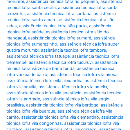
morumbi
,
assistência técnica lofra rio pequeno
,
assistência
técnica lofra santa cecília
,
assistência técnica lofra santa
terezinha
,
assistência técnica lofra santana
,
assistência
técnica lofra santo amaro
,
assistência técnica lofra são
judas
,
assistência técnica lofra são paulo
,
assistência
técnica lofra saúde
,
assistência técnica lofra sítio do
mandaqui
,
assistência técnica lofra sumaré
,
assistência
técnica lofra sumarezinho
,
assistência técnica lofra super
quadra morumbi
,
assistência técnica lofra tamboré
,
assistência técnica lofra tatuapé
,
assistência técnica lofra
tremembé
,
assistência técnica lofra tucuruvi
,
assistência
técnica lofra várzea da barra funda
,
assistência técnica
lofra várzea de baixo
,
assistência técnica lofra vila airosa
,
assistência técnica lofra vila alexandria
,
assistência técnica
lofra vila amália
,
assistência técnica lofra vila amélia
,
assistência técnica lofra vila anastácio
,
assistência técnica
lofra vila andrade
,
assistência técnica lofra vila anglo
brasileira
,
assistência técnica lofra vila bertioga
,
assistência
técnica lofra vila buarque
,
assistência técnica lofra vila
carrão
,
assistência técnica lofra vila clementino
,
assistência
técnica lofra vila congonhas
,
assistência técnica lofra vila
cordeiro
,
assistência técnica lofra vila cruzeiro
,
assistência