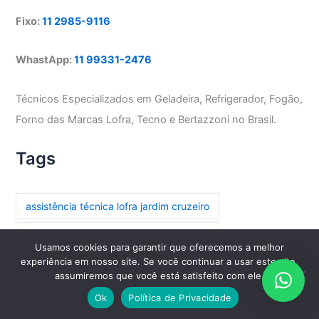
Fixo:
11 2985-9116
WhastApp:
11 99331-2476
Técnicos Especializados em Geladeira, Refrigerador, Fogão,
Forno das Marcas Lofra, Tecno e Bertazzoni no Brasil.
Tags
assistência técnica lofra jardim cruzeiro
assistência técnica lofra parada inglesa
Usamos cookies para garantir que oferecemos a melhor
experiência em nosso site. Se você continuar a usar este site,
assistência técnica lofra paraíso
assumiremos que você está satisfeito com ele.
assistência técnica lofra paraíso do morumbi
Ok
Política de Privacidade