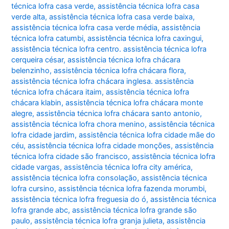
técnica lofra casa verde
,
assistência técnica lofra casa
verde alta
,
assistência técnica lofra casa verde baixa
,
assistência técnica lofra casa verde média
,
assistência
técnica lofra catumbi
,
assistência técnica lofra caxingui
,
assistência técnica lofra centro. assistência técnica lofra
cerqueira césar
,
assistência técnica lofra chácara
belenzinho
,
assistência técnica lofra chácara flora
,
assistência técnica lofra chácara inglesa. assistência
técnica lofra chácara itaim
,
assistência técnica lofra
chácara klabin
,
assistência técnica lofra chácara monte
alegre
,
assistência técnica lofra chácara santo antonio
,
assistência técnica lofra chora menino
,
assistência técnica
lofra cidade jardim
,
assistência técnica lofra cidade mãe do
céu
,
assistência técnica lofra cidade monções
,
assistência
técnica lofra cidade são francisco
,
assistência técnica lofra
cidade vargas
,
assistência técnica lofra city américa
,
assistência técnica lofra consolação
,
assistência técnica
lofra cursino
,
assistência técnica lofra fazenda morumbi
,
assistência técnica lofra freguesia do ó
,
assistência técnica
lofra grande abc
,
assistência técnica lofra grande são
paulo
,
assistência técnica lofra granja julieta
,
assistência