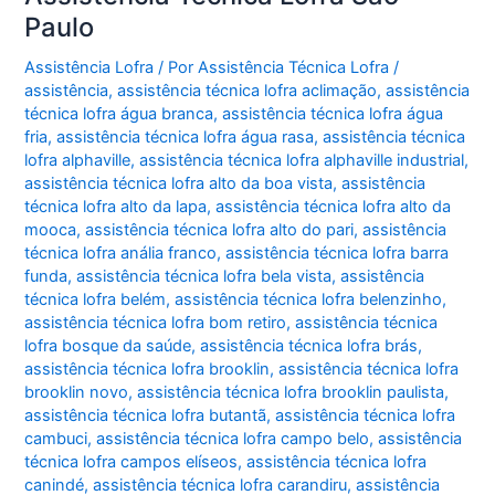
Paulo
Assistência Lofra
/ Por
Assistência Técnica Lofra
/
assistência
,
assistência técnica lofra aclimação
,
assistência
técnica lofra água branca
,
assistência técnica lofra água
fria
,
assistência técnica lofra água rasa
,
assistência técnica
lofra alphaville
,
assistência técnica lofra alphaville industrial
,
assistência técnica lofra alto da boa vista
,
assistência
técnica lofra alto da lapa
,
assistência técnica lofra alto da
mooca
,
assistência técnica lofra alto do pari
,
assistência
técnica lofra anália franco
,
assistência técnica lofra barra
funda
,
assistência técnica lofra bela vista
,
assistência
técnica lofra belém
,
assistência técnica lofra belenzinho
,
assistência técnica lofra bom retiro
,
assistência técnica
lofra bosque da saúde
,
assistência técnica lofra brás
,
assistência técnica lofra brooklin
,
assistência técnica lofra
brooklin novo
,
assistência técnica lofra brooklin paulista
,
assistência técnica lofra butantã
,
assistência técnica lofra
cambuci
,
assistência técnica lofra campo belo
,
assistência
técnica lofra campos elíseos
,
assistência técnica lofra
canindé
,
assistência técnica lofra carandiru
,
assistência