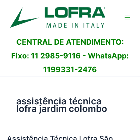
Ir
para
o
conteúdo
CENTRAL DE ATENDIMENTO:
Fixo:
11 2985-9116
- WhatsApp:
1199331-2476
assistência técnica
lofra jardim colombo
Assistência Técnica Lofra São