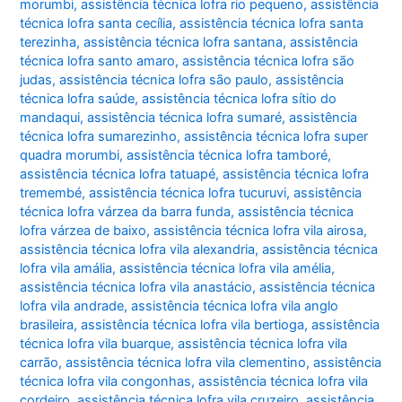
morumbi
,
assistência técnica lofra rio pequeno
,
assistência
técnica lofra santa cecília
,
assistência técnica lofra santa
terezinha
,
assistência técnica lofra santana
,
assistência
técnica lofra santo amaro
,
assistência técnica lofra são
judas
,
assistência técnica lofra são paulo
,
assistência
técnica lofra saúde
,
assistência técnica lofra sítio do
mandaqui
,
assistência técnica lofra sumaré
,
assistência
técnica lofra sumarezinho
,
assistência técnica lofra super
quadra morumbi
,
assistência técnica lofra tamboré
,
assistência técnica lofra tatuapé
,
assistência técnica lofra
tremembé
,
assistência técnica lofra tucuruvi
,
assistência
técnica lofra várzea da barra funda
,
assistência técnica
lofra várzea de baixo
,
assistência técnica lofra vila airosa
,
assistência técnica lofra vila alexandria
,
assistência técnica
lofra vila amália
,
assistência técnica lofra vila amélia
,
assistência técnica lofra vila anastácio
,
assistência técnica
lofra vila andrade
,
assistência técnica lofra vila anglo
brasileira
,
assistência técnica lofra vila bertioga
,
assistência
técnica lofra vila buarque
,
assistência técnica lofra vila
carrão
,
assistência técnica lofra vila clementino
,
assistência
técnica lofra vila congonhas
,
assistência técnica lofra vila
cordeiro
,
assistência técnica lofra vila cruzeiro
,
assistência