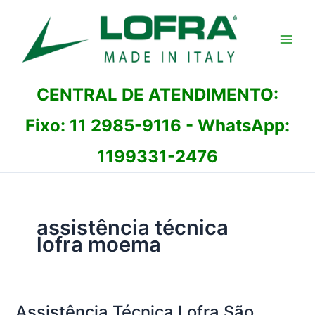
Ir
para
o
conteúdo
CENTRAL DE ATENDIMENTO:
Fixo:
11 2985-9116
- WhatsApp:
1199331-2476
assistência técnica
lofra moema
Assistência Técnica Lofra São