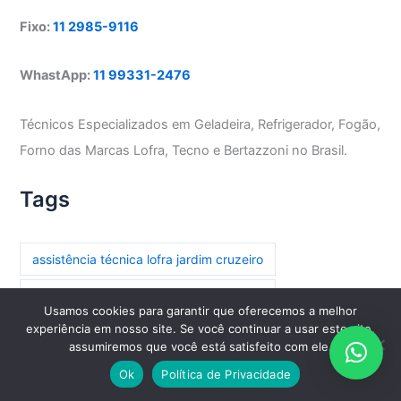
Fixo:
11 2985-9116
WhastApp:
11 99331-2476
Técnicos Especializados em Geladeira, Refrigerador, Fogão,
Forno das Marcas Lofra, Tecno e Bertazzoni no Brasil.
Tags
assistência técnica lofra jardim cruzeiro
assistência técnica lofra parada inglesa
Usamos cookies para garantir que oferecemos a melhor
experiência em nosso site. Se você continuar a usar este site,
assistência técnica lofra paraíso
assumiremos que você está satisfeito com ele.
assistência técnica lofra paraíso do morumbi
Ok
Política de Privacidade