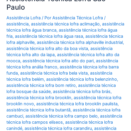
Paulo
Assistência Lofra
/ Por
Assistência Técnica Lofra
/
assistência
,
assistência técnica lofra aclimação
,
assistência
técnica lofra água branca
,
assistência técnica lofra água
fria
,
assistência técnica lofra água rasa
,
assistência técnica
lofra alphaville
,
assistência técnica lofra alphaville industrial
,
assistência técnica lofra alto da boa vista
,
assistência
técnica lofra alto da lapa
,
assistência técnica lofra alto da
mooca
,
assistência técnica lofra alto do pari
,
assistência
técnica lofra anália franco
,
assistência técnica lofra barra
funda
,
assistência técnica lofra bela vista
,
assistência
técnica lofra belém
,
assistência técnica lofra belenzinho
,
assistência técnica lofra bom retiro
,
assistência técnica
lofra bosque da saúde
,
assistência técnica lofra brás
,
assistência técnica lofra brooklin
,
assistência técnica lofra
brooklin novo
,
assistência técnica lofra brooklin paulista
,
assistência técnica lofra butantã
,
assistência técnica lofra
cambuci
,
assistência técnica lofra campo belo
,
assistência
técnica lofra campos elíseos
,
assistência técnica lofra
canindé
,
assistência técnica lofra carandiru
,
assistência