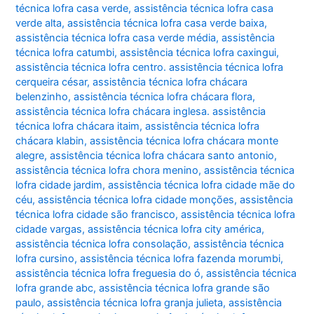
técnica lofra casa verde
,
assistência técnica lofra casa
verde alta
,
assistência técnica lofra casa verde baixa
,
assistência técnica lofra casa verde média
,
assistência
técnica lofra catumbi
,
assistência técnica lofra caxingui
,
assistência técnica lofra centro. assistência técnica lofra
cerqueira césar
,
assistência técnica lofra chácara
belenzinho
,
assistência técnica lofra chácara flora
,
assistência técnica lofra chácara inglesa. assistência
técnica lofra chácara itaim
,
assistência técnica lofra
chácara klabin
,
assistência técnica lofra chácara monte
alegre
,
assistência técnica lofra chácara santo antonio
,
assistência técnica lofra chora menino
,
assistência técnica
lofra cidade jardim
,
assistência técnica lofra cidade mãe do
céu
,
assistência técnica lofra cidade monções
,
assistência
técnica lofra cidade são francisco
,
assistência técnica lofra
cidade vargas
,
assistência técnica lofra city américa
,
assistência técnica lofra consolação
,
assistência técnica
lofra cursino
,
assistência técnica lofra fazenda morumbi
,
assistência técnica lofra freguesia do ó
,
assistência técnica
lofra grande abc
,
assistência técnica lofra grande são
paulo
,
assistência técnica lofra granja julieta
,
assistência